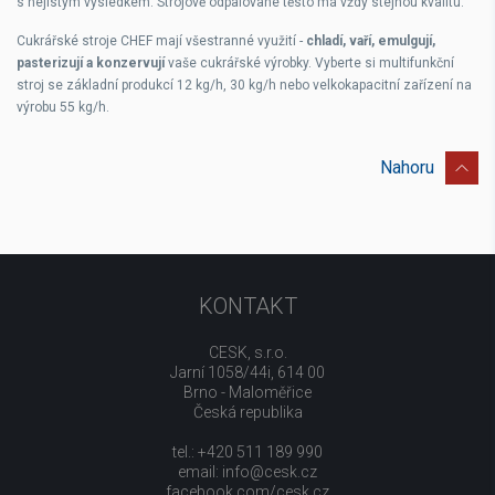
s nejistým výsledkem. Strojově odpalované těsto má vždy stejnou kvalitu.
Cukrářské stroje CHEF mají všestranné využití -
chladí, vaří, emulgují,
pasterizují a konzervují
vaše cukrářské výrobky. Vyberte si multifunkční
stroj se základní produkcí 12 kg/h, 30 kg/h nebo velkokapacitní zařízení na
výrobu 55 kg/h.
Nahoru
KONTAKT
CESK, s.r.o.
Jarní 1058/44i, 614 00
Brno - Maloměřice
Česká republika
tel.: +420 511 189 990
email:
info@cesk.cz
facebook.com/cesk.cz