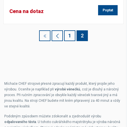
Cena na dotaz
Poptat
1
2
Míchače CHEF strojově přesně zpracují každý produkt, který projde jeho
výrobou. Oceníte je například při
výrobě věnečků
, což je dlouhý a náročný
proces. Při ručním zpracování je obvykle každý věneček tvarově jiný a má
jinou kvalitu. Na stroji CHEF budete mít krém připravený za 40 minut a vždy
ve stejné kvalitě.
Podobným způsobem můžete zdokonalit a zjednodušit výrobu
odpalovaného těsta
. U tohoto cukrářského majstrštryku je výroba náročná