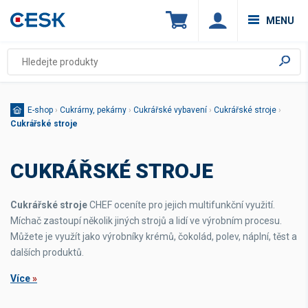
MENU
E-shop
›
Cukrárny, pekárny
›
Cukrářské vybavení
›
Cukrářské stroje
›
Cukrářské stroje
CUKRÁŘSKÉ STROJE
Cukrářské stroje
CHEF oceníte pro jejich multifunkční využití.
Míchač zastoupí několik jiných strojů a lidí ve výrobním procesu.
Můžete je využít jako výrobníky krémů, čokolád, polev, náplní, těst a
dalších produktů.
Více
»