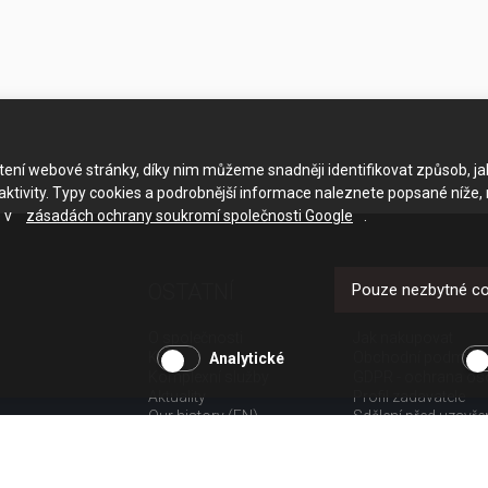
ačtení webové stránky, díky nim můžeme snadněji identifikovat způsob, j
ktivity. Typy cookies a podrobnější informace naleznete popsané níže,
e v
zásadách ochrany soukromí společnosti Google
.
OSTATNÍ
UŽITEČNÉ O
Pouze nezbytné c
O společnosti
Jak nakupovat
Kariéra
Obchodní podmínk
Analytické
Komplexní služby
GDPR - ochrana os
Aktuality
Profil zadavatele
Our history (EN)
Sdělení před uzavř
spotřebitele
Poučení o odstoup
spotřebitele dle nař.