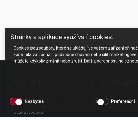
Stránky a aplikace využívají cookies.
Cookies jsou soubory, které se ukládají ve vašem zařízení při n
komunikovat, odhalit podvodné chování nebo cílit marketingové a
můžete kdykoliv změnit nebo zrušit. Další podrobnosti naleznet
KONTAKT
OTEVÍRACÍ DOBA
CESK, s.r.o.
Po - Čt 8 - 17 hod.
Jarní 1058/44i, 614 00
Pá 8 - 15 hod.
Nezbytné
Preferenční
Brno - Maloměřice
Česká republika
tel.: +420 511 189 990
email:
info@cesk.cz
facebook.com/cesk.cz