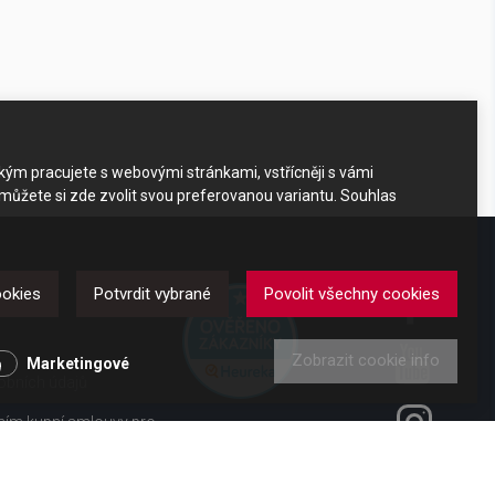
akým pracujete s webovými stránkami, vstřícněji s vámi
 můžete si zde zvolit svou preferovanou variantu. Souhlas
DKAZY
ookies
Potvrdit vybrané
Povolit všechny cookies
Zobrazit cookie info
y
Marketingové
obních údajů
ením kupní smlouvy pro
ení od smlouvy pro
 vl. č. 363/2013 Sb.