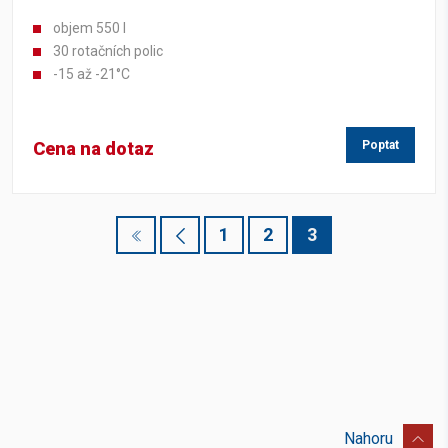
objem 550 l
30 rotačních polic
-15 až -21°C
Cena na dotaz
Poptat
1
2
3
Nahoru