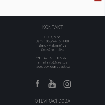
KONTAKT
CESK, s.r.o.
Jarní 1058/44i, 614 00
Brno - Maloměřice
Česká republika
tel.: +420 511 189 990
email:
info@cesk.cz
facebook.com/cesk.cz
OTEVÍRACÍ DOBA