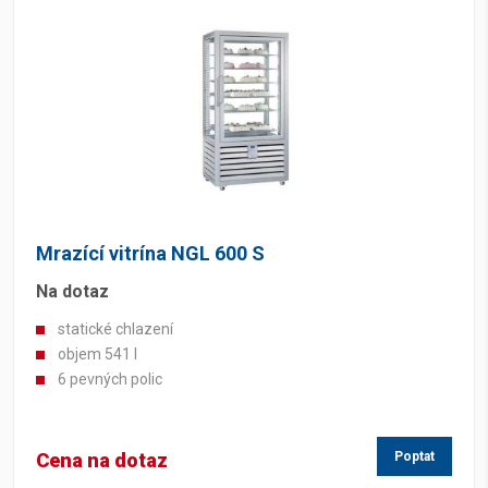
Mrazící vitrína NGL 600 S
Na dotaz
statické chlazení
objem 541 l
6 pevných polic
Cena na dotaz
Poptat