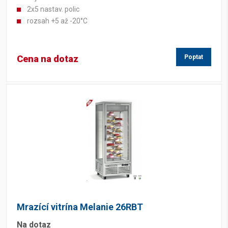
2x5 nastav. polic
rozsah +5 až -20°C
Cena na dotaz
Poptat
Mrazící vitrína Melanie 26RBT
Na dotaz