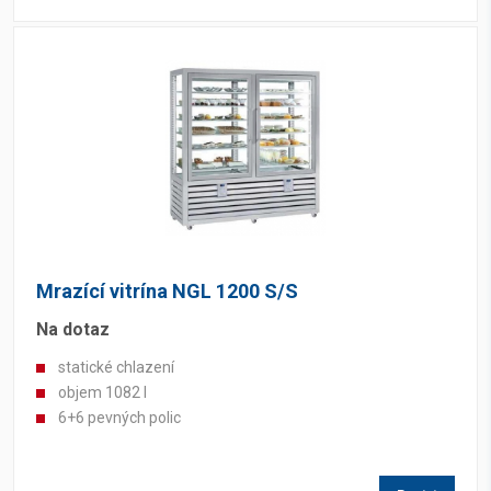
Mrazící vitrína NGL 1200 S/S
Na dotaz
statické chlazení
objem 1082 l
6+6 pevných polic