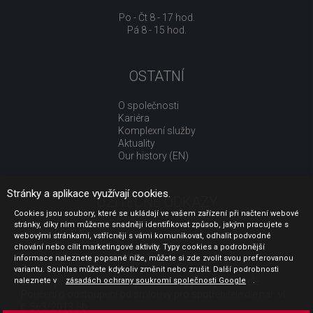
Po - Čt 8 - 17 hod.
Pá 8 - 15 hod.
OSTATNÍ
O společnosti
Kariéra
Komplexní služby
Aktuality
Our history (EN)
Stránky a aplikace využívají cookies.
UŽITEČNÉ ODKAZY
Cookies jsou soubory, které se ukládají ve vašem zařízení při načtení webové
stránky, díky nim můžeme snadněji identifikovat způsob, jakým pracujete s
Jak nakupovat
webovými stránkami, vstřícněji s vámi komunikovat, odhalit podvodné
Obchodní podmínky
chování nebo cílit marketingové aktivity. Typy cookies a podrobnější
GDPR - ochrana osobních údajů
informace naleznete popsané níže, můžete si zde zvolit svou preferovanou
Profil zadavatele
variantu. Souhlas můžete kdykoliv změnit nebo zrušit. Další podrobnosti
naleznete v
Sdělení před uzavřením kupní smlouvy pro spotřebitele
zásadách ochrany soukromí společnosti Google
.
Poučení o odstoupení od smlouvy pro spotřebitele dle nař. vl.
č. 363/2013 Sb.