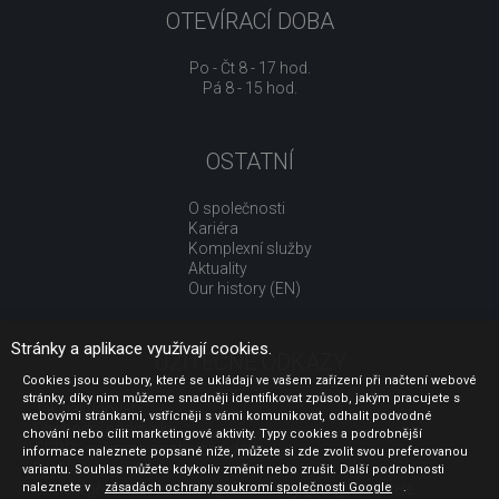
OTEVÍRACÍ DOBA
Po - Čt 8 - 17 hod.
Pá 8 - 15 hod.
OSTATNÍ
O společnosti
Kariéra
Komplexní služby
Aktuality
Our history (EN)
Stránky a aplikace využívají cookies.
UŽITEČNÉ ODKAZY
Cookies jsou soubory, které se ukládají ve vašem zařízení při načtení webové
stránky, díky nim můžeme snadněji identifikovat způsob, jakým pracujete s
Jak nakupovat
webovými stránkami, vstřícněji s vámi komunikovat, odhalit podvodné
Obchodní podmínky
chování nebo cílit marketingové aktivity. Typy cookies a podrobnější
GDPR - ochrana osobních údajů
informace naleznete popsané níže, můžete si zde zvolit svou preferovanou
Profil zadavatele
variantu. Souhlas můžete kdykoliv změnit nebo zrušit. Další podrobnosti
naleznete v
Sdělení před uzavřením kupní smlouvy pro spotřebitele
zásadách ochrany soukromí společnosti Google
.