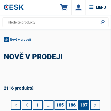
MENU
Nově v prodeji
NOVĚ V PRODEJI
2116 produktů
1
...
185
186
187