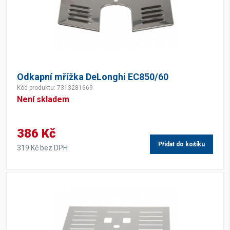
Odkapní mřížka DeLonghi EC850/60
Kód produktu: 7313281669
Není skladem
386 Kč
Přidat do košíku
319 Kč bez DPH