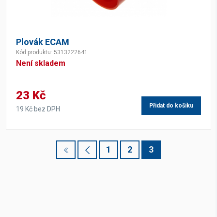
Plovák ECAM
Kód produktu: 5313222641
Není skladem
23 Kč
Přidat do košíku
19 Kč bez DPH
1
2
3