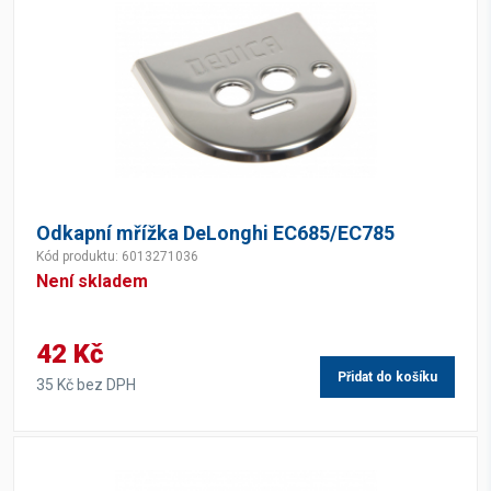
Odkapní mřížka DeLonghi EC685/EC785
Kód produktu: 6013271036
Není skladem
42 Kč
Přidat do košíku
35 Kč bez DPH