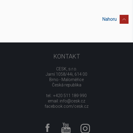
Nahoru
KONTAKT
CESK, s.r.o.
Jarní 1058/44i, 614 00
Brno - Maloměřice
Česká republika
tel.: +420 511 189 990
email:
info@cesk.cz
facebook.com/cesk.cz