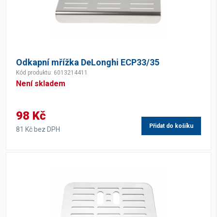
Odkapní mřížka DeLonghi ECP33/35
Kód produktu: 6013214411
Není skladem
98 Kč
Přidat do košíku
81 Kč bez DPH