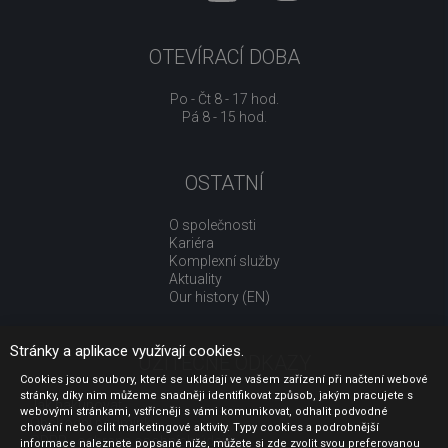
OTEVÍRACÍ DOBA
Po - Čt 8 - 17 hod.
Pá 8 - 15 hod.
OSTATNÍ
O společnosti
Kariéra
Komplexní služby
Aktuality
Our history (EN)
Stránky a aplikace využívají cookies.
UŽITEČNÉ ODKAZY
Cookies jsou soubory, které se ukládají ve vašem zařízení při načtení webové
stránky, díky nim můžeme snadněji identifikovat způsob, jakým pracujete s
Jak nakupovat
webovými stránkami, vstřícněji s vámi komunikovat, odhalit podvodné
Obchodní podmínky
chování nebo cílit marketingové aktivity. Typy cookies a podrobnější
GDPR - ochrana osobních údajů
informace naleznete popsané níže, můžete si zde zvolit svou preferovanou