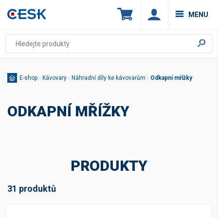
MENU
E-shop
›
Kávovary
›
Náhradní díly ke kávovarům
›
Odkapní mřížky
ODKAPNÍ MŘÍŽKY
PRODUKTY
31 produktů