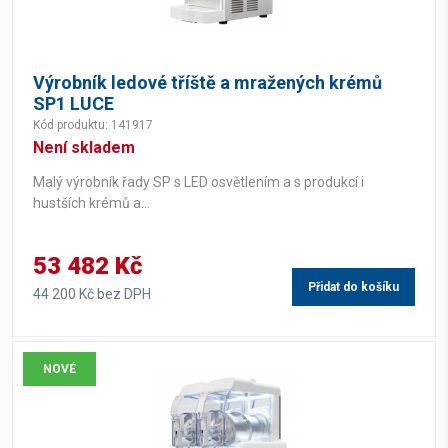
305 W
(1)
765 W
(1)
Výrobník ledové tříště a mražených krémů
775 W
(1)
SP1 LUCE
815 W
(1)
Kód produktu: 141917
Není skladem
Malý výrobník řady SP s LED osvětlením a s produkcí i
Váha
hustších krémů a...
29,5 kg
(3)
53 482 Kč
48 kg
(3)
Přidat do košíku
44 200 Kč bez DPH
NOVÉ