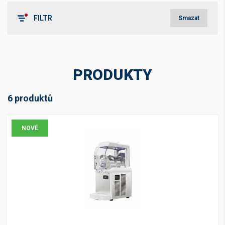
FILTR
Smazat
Štítky
Novinka
(6)
PRODUKTY
Cena v Kč bez DPH
6 produktů
NOVÉ
-
Kč
Skladová dostupnost
Není skladem
(6)