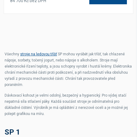
84 700 Kč bez DPH
Všechny
stroje na ledovou tříšť
SP mohou vyrábět jak tříšť, tak chlazené
nápoje, sorbety, točený jogurt, nebo nápoje s alkoholem. Stroje mají
elektronické řízení teploty, a jsou schopny vyrobit i hustší krémy. Elektronika
chrání mechanické části proti poškození, a při nadzvednutí víka obsluhou
vyřadí z provozu mechanické části. Chrání tak provozovatele před
poraněním.
Dávkovací kohout je velmi odolný, bezpečný a hygienický. Pro výdej stačí
nepatrná síla stlačení páky. Každá součást stroje je odnímatelná pro
důkladné čištění. Výrobník je má opláštění z nerezové oceli a je možné jej
polepit grafikou na míru.
SP 1