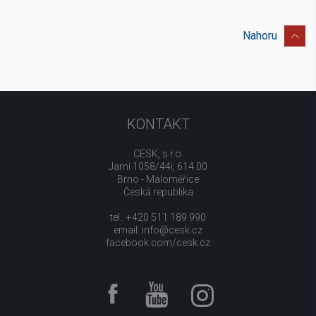
Nahoru
KONTAKT
CESK, s.r.o.
Jarní 1058/44i, 614 00
Brno - Maloměřice
Česká republika
tel.: +420 511 189 990
email:
info@cesk.cz
facebook.com/cesk.cz