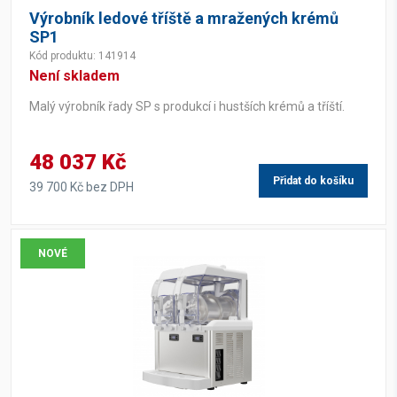
Výrobník ledové tříště a mražených krémů
Počet zásobníků
SP1
Kód produktu: 141914
1
(3)
Není skladem
2
(3)
Malý výrobník řady SP s produkcí i hustších krémů a tříští.
Kapacita zásobníků
48 037 Kč
Přidat do košíku
39 700 Kč bez DPH
5 l
(6)
Šířka
NOVÉ
262 mm
(3)
447 mm
(3)
Hloubka