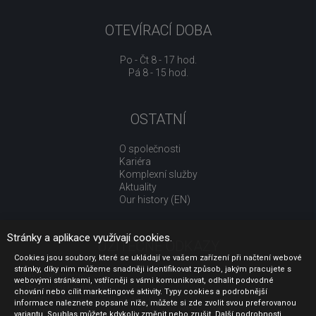
OTEVÍRACÍ DOBA
Po - Čt 8 - 17 hod.
Pá 8 - 15 hod.
OSTATNÍ
O společnosti
Kariéra
Komplexní služby
Aktuality
Our history (EN)
Stránky a aplikace využívají cookies.
UŽITEČNÉ ODKAZY
Cookies jsou soubory, které se ukládají ve vašem zařízení při načtení webové
stránky, díky nim můžeme snadněji identifikovat způsob, jakým pracujete s
Jak nakupovat
webovými stránkami, vstřícněji s vámi komunikovat, odhalit podvodné
Obchodní podmínky
chování nebo cílit marketingové aktivity. Typy cookies a podrobnější
GDPR - ochrana osobních údajů
informace naleznete popsané níže, můžete si zde zvolit svou preferovanou
Profil zadavatele
variantu. Souhlas můžete kdykoliv změnit nebo zrušit. Další podrobnosti