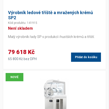
426 mm
(3)
Výrobník ledové tříště a mražených krémů
440 mm
(3)
SP2
Kód produktu: 141915
Není skladem
Výška
Malý výrobník řady SP s produkcí i hustších krémů a tříští.
613 mm
(6)
79 618 Kč
Přidat do košíku
65 800 Kč bez DPH
Napětí
230 V
(6)
NOVÉ
Příkon
280 W
(1)
285 W
(1)