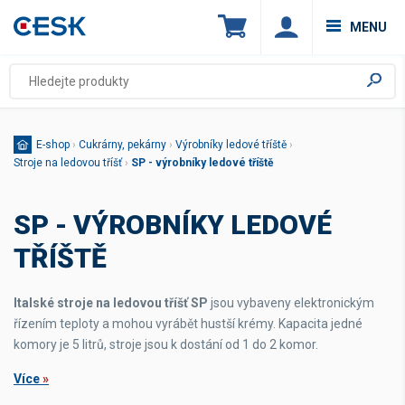
MENU
E-shop
›
Cukrárny, pekárny
›
Výrobníky ledové tříště
›
Stroje na ledovou tříšť
›
SP - výrobníky ledové tříště
SP - VÝROBNÍKY LEDOVÉ
TŘÍŠTĚ
Italské stroje na ledovou tříšť SP
jsou vybaveny elektronickým
řízením teploty a mohou vyrábět hustší krémy. Kapacita jedné
komory je 5 litrů, stroje jsou k dostání od 1 do 2 komor.
Více
»