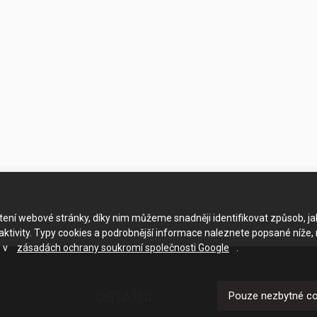
ačtení webové stránky, díky nim můžeme snadněji identifikovat způsob, j
ktivity. Typy cookies a podrobnější informace naleznete popsané níže,
e v
zásadách ochrany soukromí společnosti Google
.
OSTATNÍ
UŽITEČNÉ O
Pouze nezbytné c