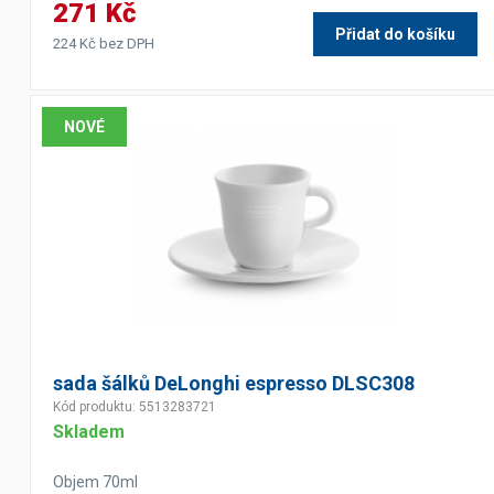
271 Kč
Přidat do košíku
224 Kč bez DPH
Výčepní stoly a desky
NOVÉ
sada šálků DeLonghi espresso DLSC308
Kód produktu: 5513283721
Skladem
Objem 70ml