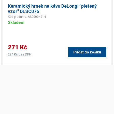
Keramický hrnek na kávu DeLongi "pletený
vzor" DLSC076
Kód produktu: AS00004914
Skladem
271 Kč
Přidat do košíku
224 Kč bez DPH