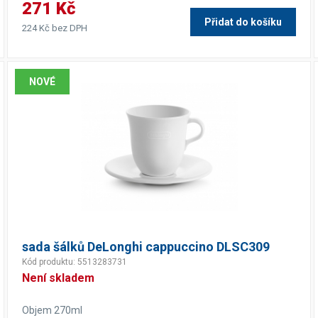
271 Kč
Přidat do košíku
224 Kč bez DPH
NOVÉ
sada šálků DeLonghi cappuccino DLSC309
Kód produktu: 5513283731
Není skladem
Objem 270ml