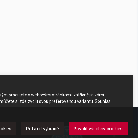
akým pracujete s webovými stránkami, vstřícněji s vámi
 můžete si zde zvolit svou preferovanou variantu. Souhlas
DKAZY
ookies
Potvrdit vybrané
Povolit všechny cookies