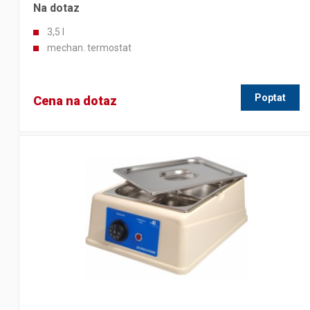
Na dotaz
3,5 l
mechan. termostat
Poptat
Cena na dotaz