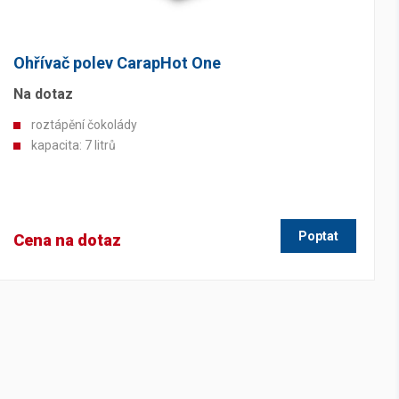
Ohřívač polev CarapHot One
Na dotaz
roztápění čokolády
kapacita: 7 litrů
Poptat
Cena na dotaz