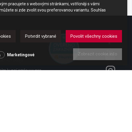
akým pracujete s webovými stránkami, vstřícněji s vámi
 můžete si zde zvolit svou preferovanou variantu. Souhlas
DKAZY
ookies
Potvrdit vybrané
Povolit všechny cookies
Zobrazit cookie info
y
Marketingové
obních údajů
ením kupní smlouvy pro
ení od smlouvy pro
 vl. č. 363/2013 Sb.