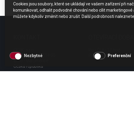
Cookies jsou soubory, které se ukládají ve vašem zařízení při n
komunikovat, odhalit podvodné chování nebo cílit marketingové a
můžete kdykoliv změnit nebo zrušit. Další podrobnosti naleznet
KONTAKT
OTEVÍRACÍ DOBA
CESK, s.r.o.
Po - Čt 8 - 17 hod.
Jarní 1058/44i, 614 00
Pá 8 - 15 hod.
Nezbytné
Preferenční
Brno - Maloměřice
Česká republika
tel.: +420 511 189 990
email:
info@cesk.cz
facebook.com/cesk.cz