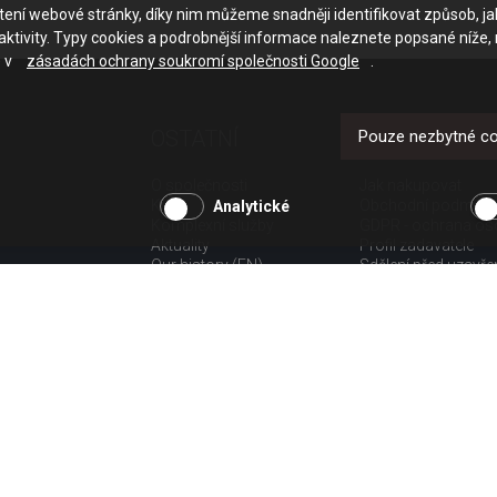
ačtení webové stránky, díky nim můžeme snadněji identifikovat způsob, j
ktivity. Typy cookies a podrobnější informace naleznete popsané níže,
e v
zásadách ochrany soukromí společnosti Google
.
OSTATNÍ
UŽITEČNÉ O
Pouze nezbytné c
O společnosti
Jak nakupovat
Kariéra
Obchodní podmínk
Analytické
Komplexní služby
GDPR - ochrana os
Aktuality
Profil zadavatele
Our history (EN)
Sdělení před uzavř
spotřebitele
Poučení o odstoup
spotřebitele dle nař.
Doprava
Platba
Vrácení zboží
Povinná publicita