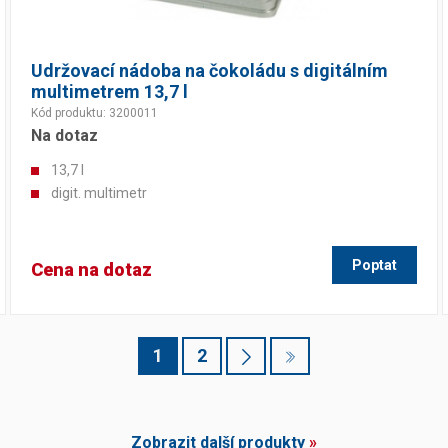
Udržovací nádoba na čokoládu s digitálním
multimetrem 13,7 l
Kód produktu: 3200011
Na dotaz
13,7 l
digit. multimetr
Poptat
Cena na dotaz
1
2
Zobrazit další produkty
»