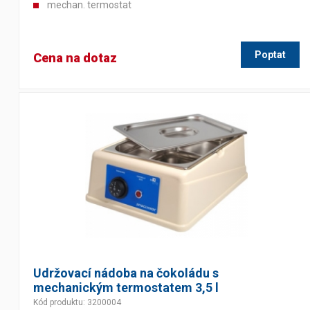
mechan. termostat
Výčepní stoly a desky
Poptat
Cena na dotaz
Udržovací nádoba na čokoládu s
mechanickým termostatem 3,5 l
Kód produktu: 3200004