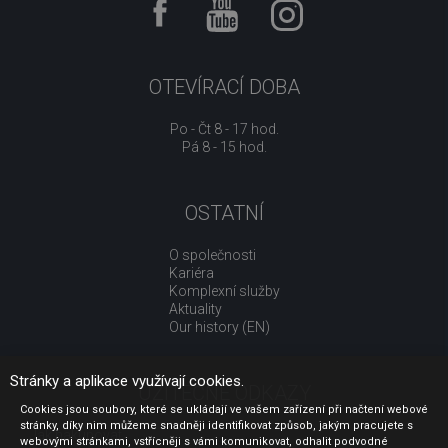
OTEVÍRACÍ DOBA
Po - Čt 8 - 17 hod.
Pá 8 - 15 hod.
OSTATNÍ
O společnosti
Kariéra
Komplexní služby
Aktuality
Our history (EN)
Stránky a aplikace využívají cookies.
UŽITEČNÉ ODKAZY
Cookies jsou soubory, které se ukládají ve vašem zařízení při načtení webové
stránky, díky nim můžeme snadněji identifikovat způsob, jakým pracujete s
Jak nakupovat
webovými stránkami, vstřícněji s vámi komunikovat, odhalit podvodné