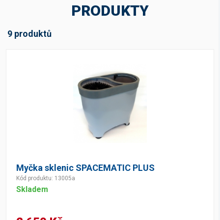
PRODUKTY
Cena v Kč bez DPH
9 produktů
-
Kč
Skladová dostupnost
Skladem
(8)
Není skladem
(1)
Myčka sklenic SPACEMATIC PLUS
Kód produktu: 13005a
Skladem