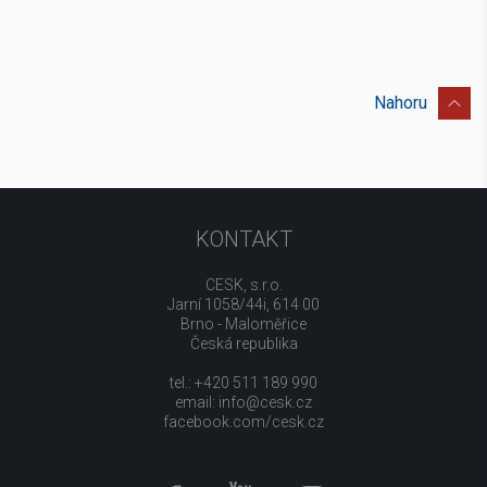
Nahoru
KONTAKT
CESK, s.r.o.
Jarní 1058/44i, 614 00
Brno - Maloměřice
Česká republika
tel.: +420 511 189 990
email:
info@cesk.cz
facebook.com/cesk.cz