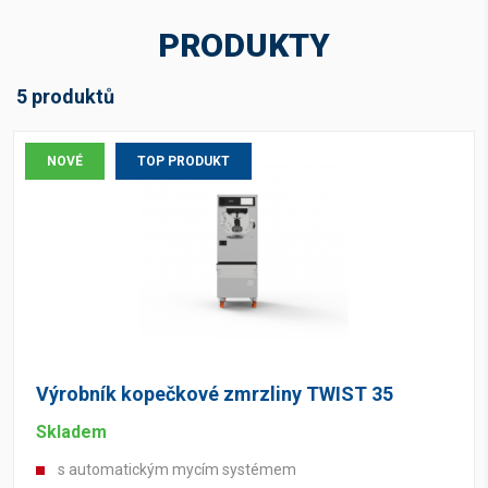
35 kg
(1)
PRODUKTY
45 kg
(1)
60 kg
(1)
5 produktů
75 kg
(1)
100 kg
(1)
NOVÉ
TOP PRODUKT
Skladová dostupnost
Skladem
(1)
Na dotaz
(4)
Výrobník kopečkové zmrzliny TWIST 35
Štítky
Skladem
Novinka
(5)
s automatickým mycím systémem