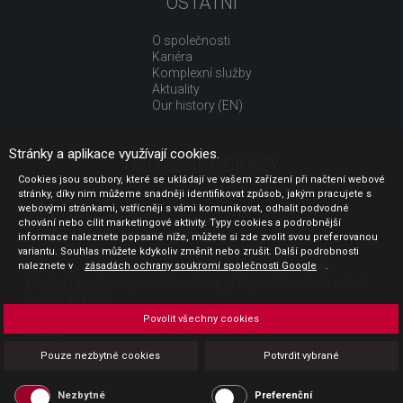
OSTATNÍ
O společnosti
Kariéra
Komplexní služby
Aktuality
Our history (EN)
Stránky a aplikace využívají cookies.
UŽITEČNÉ ODKAZY
Cookies jsou soubory, které se ukládají ve vašem zařízení při načtení webové
stránky, díky nim můžeme snadněji identifikovat způsob, jakým pracujete s
Jak nakupovat
webovými stránkami, vstřícněji s vámi komunikovat, odhalit podvodné
Obchodní podmínky
chování nebo cílit marketingové aktivity. Typy cookies a podrobnější
GDPR - ochrana osobních údajů
informace naleznete popsané níže, můžete si zde zvolit svou preferovanou
Profil zadavatele
variantu. Souhlas můžete kdykoliv změnit nebo zrušit. Další podrobnosti
naleznete v
Sdělení před uzavřením kupní smlouvy pro spotřebitele
zásadách ochrany soukromí společnosti Google
.
Poučení o odstoupení od smlouvy pro spotřebitele dle nař. vl.
č. 363/2013 Sb.
Doprava
Povolit všechny cookies
Platba
Vrácení zboží
Pouze nezbytné cookies
Potvrdit vybrané
Povinná publicita
Nezbytné
Preferenční