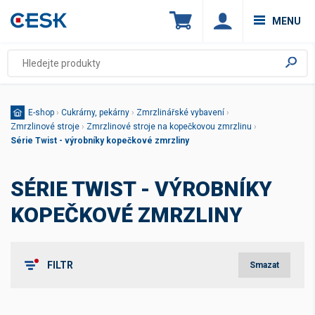
MENU
E-shop
›
Cukrárny, pekárny
›
Zmrzlinářské vybavení
›
Zmrzlinové stroje
›
Zmrzlinové stroje na kopečkovou zmrzlinu
›
Série Twist - výrobníky kopečkové zmrzliny
SÉRIE TWIST - VÝROBNÍKY
KOPEČKOVÉ ZMRZLINY
FILTR
Smazat
Produkce / hodinu v kg