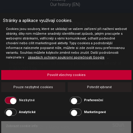
Our history (EN)
Stránky a aplikace využívají cookies.
UŽITEČNÉ ODKAZY
Cookies jsou soubory, které se ukládají ve vašem zařízení při načtení webové
stránky, díky nim můžeme snadněji identifikovat způsob, jakým pracujete s
Jak nakupovat
webovými stránkami, vstřícněji s vámi komunikovat, odhalit podvodné
Obchodní podmínky
chování nebo cílit marketingové aktivity. Typy cookies a podrobnější
GDPR - ochrana osobních údajů
informace naleznete popsané níže, můžete si zde zvolit svou preferovanou
Profil zadavatele
variantu. Souhlas můžete kdykoliv změnit nebo zrušit. Další podrobnosti
naleznete v
Sdělení před uzavřením kupní smlouvy pro spotřebitele
zásadách ochrany soukromí společnosti Google
.
Poučení o odstoupení od smlouvy pro spotřebitele dle nař. vl.
č. 363/2013 Sb.
Doprava
Povolit všechny cookies
Platba
Vrácení zboží
Pouze nezbytné cookies
Potvrdit vybrané
Povinná publicita
Nezbytné
Preferenční
Analytické
Marketingové
Zobrazit cookie info
Copyright CESK 2026 |
Mapa webu