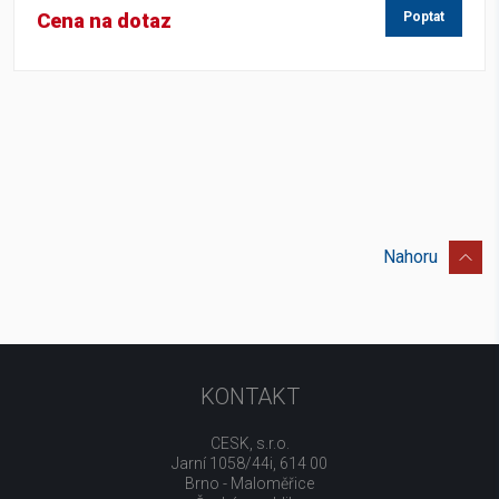
Cena na dotaz
Poptat
Nahoru
KONTAKT
CESK, s.r.o.
Jarní 1058/44i, 614 00
Brno - Maloměřice