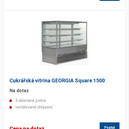
Cukrářská vitrína GEORGIA Square 1500
Na dotaz
3 skleněné police
ventilované chlazení
Cena na dotaz
Poptat