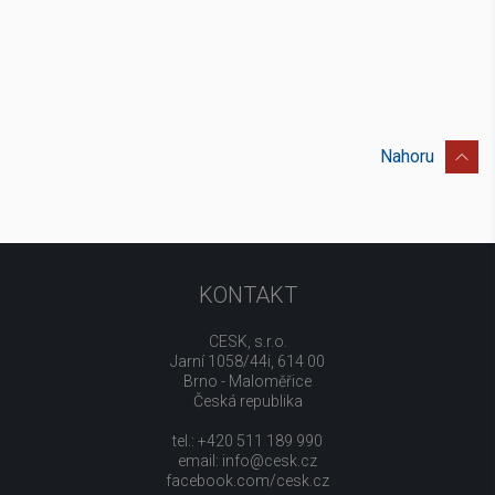
Nahoru
KONTAKT
CESK, s.r.o.
Jarní 1058/44i, 614 00
Brno - Maloměřice
Česká republika
tel.: +420 511 189 990
email:
info@cesk.cz
facebook.com/cesk.cz