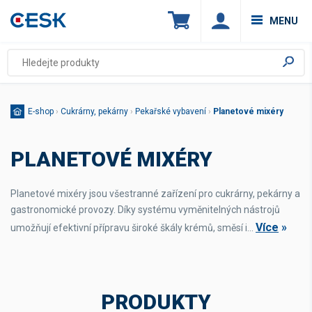
MENU
E-shop
›
Cukrárny, pekárny
›
Pekařské vybavení
›
Planetové mixéry
PLANETOVÉ MIXÉRY
Planetové mixéry jsou všestranné zařízení pro cukrárny, pekárny a
gastronomické provozy. Díky systému vyměnitelných nástrojů
Více
»
umožňují efektivní přípravu široké škály krémů, směsí i...
PRODUKTY