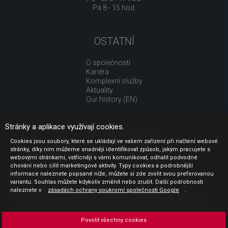
Pá 8 - 15 hod.
OSTATNÍ
O společnosti
Kariéra
Komplexní služby
Aktuality
Our history (EN)
Stránky a aplikace využívají cookies.
UŽITEČNÉ ODKAZY
Cookies jsou soubory, které se ukládají ve vašem zařízení při načtení webové
stránky, díky nim můžeme snadněji identifikovat způsob, jakým pracujete s
Jak nakupovat
webovými stránkami, vstřícněji s vámi komunikovat, odhalit podvodné
Obchodní podmínky
chování nebo cílit marketingové aktivity. Typy cookies a podrobnější
GDPR - ochrana osobních údajů
informace naleznete popsané níže, můžete si zde zvolit svou preferovanou
Profil zadavatele
variantu. Souhlas můžete kdykoliv změnit nebo zrušit. Další podrobnosti
naleznete v
Sdělení před uzavřením kupní smlouvy pro spotřebitele
zásadách ochrany soukromí společnosti Google
.
Poučení o odstoupení od smlouvy pro spotřebitele dle nař. vl.
č. 363/2013 Sb.
Doprava
Povolit všechny cookies
Platba