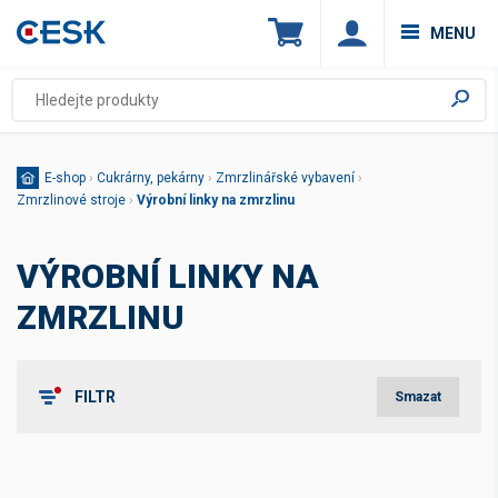
MENU
E-shop
›
Cukrárny, pekárny
›
Zmrzlinářské vybavení
›
Zmrzlinové stroje
›
Výrobní linky na zmrzlinu
VÝROBNÍ LINKY NA
ZMRZLINU
FILTR
Smazat
Štítky
Novinka
(1)