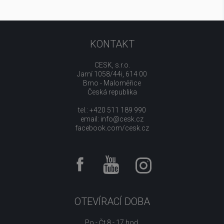
KONTAKT
CESK, s.r.o.
Jarní 1058/44i, 614 00
Brno - Maloměřice
Česká republika
tel.: +420 511 189 990
email:
info@cesk.cz
facebook.com/cesk.cz
OTEVÍRACÍ DOBA
Po - Čt 8 - 17 hod.