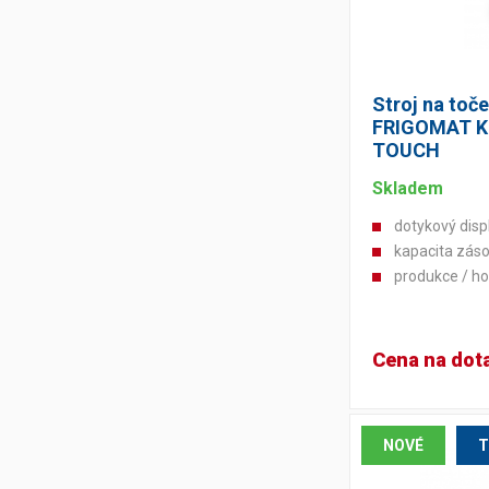
Výčepní stoly a desky
Stroj na toč
FRIGOMAT KI
TOUCH
Skladem
dotykový disp
kapacita záso
produkce / ho
Cena na dot
NOVÉ
T