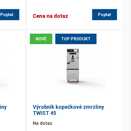
Poptat
Poptat
Cena na dotaz
NOVÉ
TOP PRODUKT
iny
Výrobník kopečkové zmrzliny
TWIST 45
Na dotaz