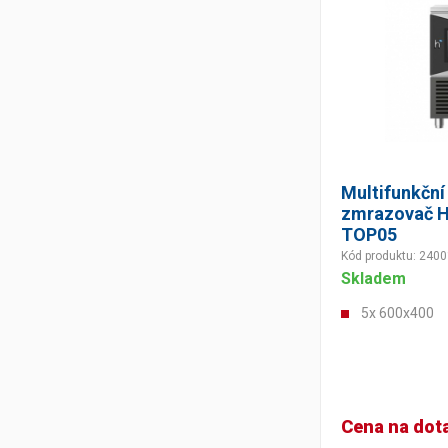
Multifunkční
zmrazovač H
TOP05
Kód produktu: 240
Skladem
5x 600x400
Cena na dot