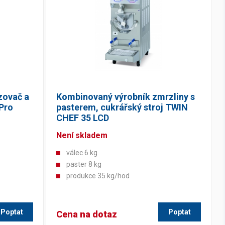
zovač a
Kombinovaný výrobník zmrzliny s
Pro
pasterem, cukrářský stroj TWIN
CHEF 35 LCD
Není skladem
válec 6 kg
paster 8 kg
produkce 35 kg/hod
Poptat
Poptat
Cena na dotaz