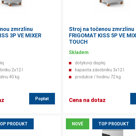
enou zmrzlinu
Stroj na točenou zmrzlinu
SS 3P VE MIXER
FRIGOMAT KISS 5P VE MI
TOUCH
Skladem
lej
dotykový displej
bníku 2x12 l
kapacita zásobníku 3x12 l
dinu 40 kg
produkce / hodinu 72 kg
Poptat
az
Cena na dotaz
OP PRODUKT
NOVÉ
TOP PRODUKT