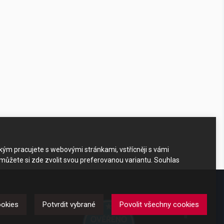
akým pracujete s webovými stránkami, vstřícněji s vámi
 můžete si zde zvolit svou preferovanou variantu. Souhlas
DKAZY
ookies
Potvrdit vybrané
Povolit všechny cookies