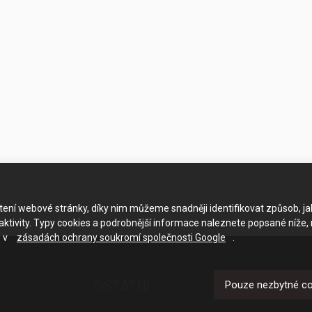
ačtení webové stránky, díky nim můžeme snadněji identifikovat způsob, j
ktivity. Typy cookies a podrobnější informace naleznete popsané níže,
e v
zásadách ochrany soukromí společnosti Google
.
OSTATNÍ
UŽITEČNÉ O
Pouze nezbytné c