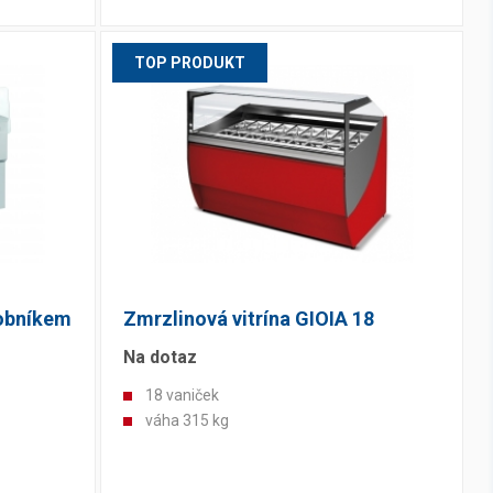
TOP PRODUKT
robníkem
Zmrzlinová vitrína GIOIA 18
Na dotaz
18 vaniček
váha 315 kg