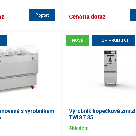
Poptat
az
Cena na dotaz
T
NOVÉ
TOP PRODUKT
binovaná s výrobníkem
Výrobník kopečkové zmrzl
6
TWIST 35
Skladem