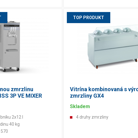
T
TOP PRODUKT
enou zmrzlinu
Vitrína kombinovaná s vý
SS 3P VE MIXER
zmrzliny GX4
Skladem
bníku 2x12 l
4 druhy zmrzliny
dinu 40 kg
u 570