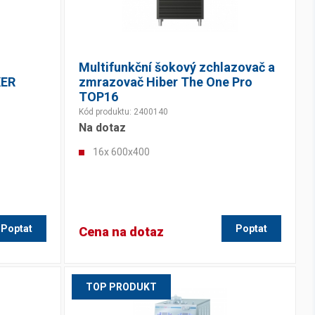
Multifunkční šokový zchlazovač a
XER
zmrazovač Hiber The One Pro
TOP16
Kód produktu: 2400140
Na dotaz
16x 600x400
Poptat
Poptat
Cena na dotaz
TOP PRODUKT