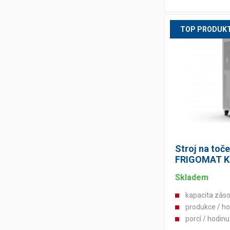
TOP PRODUK
Stroj na toč
FRIGOMAT KI
Skladem
kapacita záso
produkce / ho
porcí / hodin