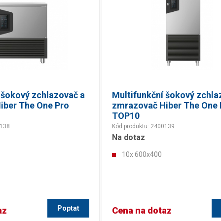
 šokový zchlazovač a
Multifunkční šokový zchla
iber The One Pro
zmrazovač Hiber The One 
TOP10
0138
Kód produktu: 2400139
Na dotaz
10x 600x400
Poptat
az
Cena na dotaz