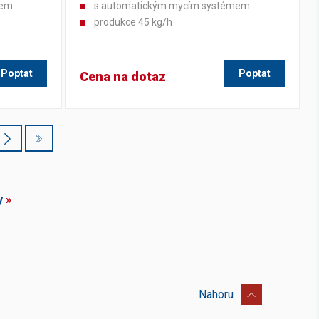
mem
s automatickým mycím systémem
produkce 45 kg/h
Poptat
Poptat
Cena na dotaz
y
»
Nahoru