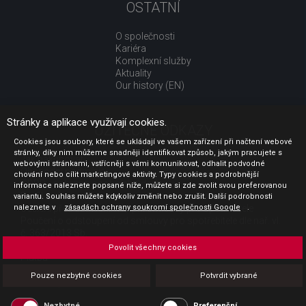
OSTATNÍ
O společnosti
Kariéra
Komplexní služby
Aktuality
Our history (EN)
Stránky a aplikace využívají cookies.
UŽITEČNÉ ODKAZY
Cookies jsou soubory, které se ukládají ve vašem zařízení při načtení webové
stránky, díky nim můžeme snadněji identifikovat způsob, jakým pracujete s
Jak nakupovat
webovými stránkami, vstřícněji s vámi komunikovat, odhalit podvodné
Obchodní podmínky
chování nebo cílit marketingové aktivity. Typy cookies a podrobnější
GDPR - ochrana osobních údajů
informace naleznete popsané níže, můžete si zde zvolit svou preferovanou
Profil zadavatele
variantu. Souhlas můžete kdykoliv změnit nebo zrušit. Další podrobnosti
naleznete v
Sdělení před uzavřením kupní smlouvy pro spotřebitele
zásadách ochrany soukromí společnosti Google
.
Poučení o odstoupení od smlouvy pro spotřebitele dle nař. vl.
č. 363/2013 Sb.
Doprava
Povolit všechny cookies
Platba
Vrácení zboží
Pouze nezbytné cookies
Potvrdit vybrané
Povinná publicita
Nezbytné
Preferenční