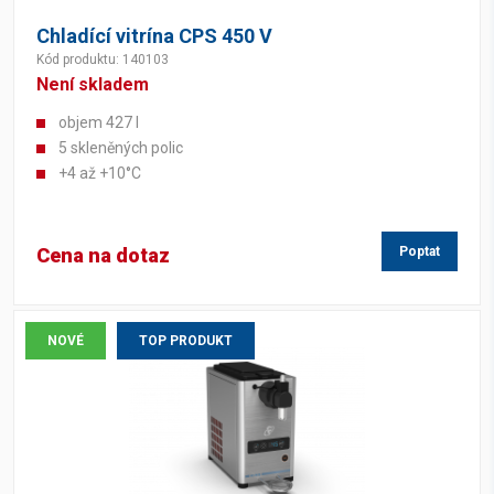
Chladící vitrína CPS 450 V
Kód produktu: 140103
Není skladem
objem 427 l
5 skleněných polic
+4 až +10°C
Cena na dotaz
Poptat
NOVÉ
TOP PRODUKT