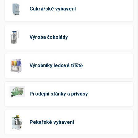
Cukrářské vybavení
Cena v Kč bez DPH
Výroba čokolády
-
Kč
Výrobníky ledové tříště
Skladová dostupnost
Skladem
(159)
Na dotaz
(443)
Prodejní stánky a přívěsy
Není skladem
(189)
Pekařské vybavení