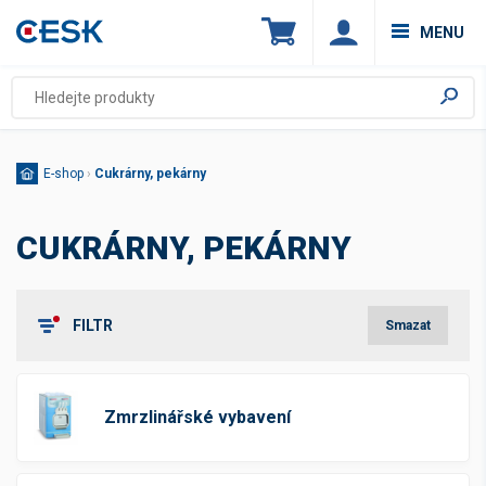
MENU
E-shop
›
Cukrárny, pekárny
CUKRÁRNY, PEKÁRNY
FILTR
Smazat
Štítky
Novinka
(182)
Zmrzlinářské vybavení
Top produkt
(25)