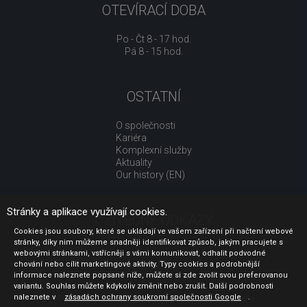
OTEVÍRACÍ DOBA
Po - Čt 8 - 17 hod.
Pá 8 - 15 hod.
OSTATNÍ
O společnosti
Kariéra
Komplexní služby
Aktuality
Our history (EN)
Stránky a aplikace využívají cookies.
UŽITEČNÉ ODKAZY
Cookies jsou soubory, které se ukládají ve vašem zařízení při načtení webové
stránky, díky nim můžeme snadněji identifikovat způsob, jakým pracujete s
Jak nakupovat
webovými stránkami, vstřícněji s vámi komunikovat, odhalit podvodné
Obchodní podmínky
chování nebo cílit marketingové aktivity. Typy cookies a podrobnější
GDPR - ochrana osobních údajů
informace naleznete popsané níže, můžete si zde zvolit svou preferovanou
Profil zadavatele
variantu. Souhlas můžete kdykoliv změnit nebo zrušit. Další podrobnosti
naleznete v
Sdělení před uzavřením kupní smlouvy pro spotřebitele
zásadách ochrany soukromí společnosti Google
.