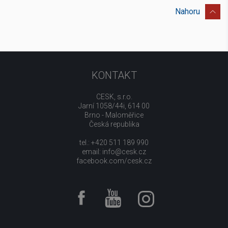
Nahoru
KONTAKT
CESK, s.r.o.
Jarní 1058/44i, 614 00
Brno - Maloměřice
Česká republika
tel.: +420 511 189 990
email:
info@cesk.cz
facebook.com/cesk.cz