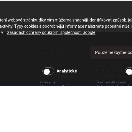
ačtení webové stránky, díky nim můžeme snadněji identifikovat způsob, j
ktivity. Typy cookies a podrobnější informace naleznete popsané níže,
e v
zásadách ochrany soukromí společnosti Google
.
OSTATNÍ
UŽITEČNÉ O
Pouze nezbytné c
O společnosti
Jak nakupovat
Kariéra
Obchodní podmínk
Analytické
Komplexní služby
GDPR - ochrana os
Aktuality
Profil zadavatele
Our history (EN)
Sdělení před uzavř
spotřebitele
Poučení o odstoup
spotřebitele dle nař.
Doprava
Platba
Vrácení zboží
Povinná publicita