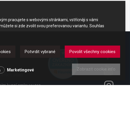
akým pracujete s webovými stránkami, vstřícněji s vámi
 můžete si zde zvolit svou preferovanou variantu. Souhlas
DKAZY
ookies
Potvrdit vybrané
Povolit všechny cookies
Zobrazit cookie info
y
Marketingové
obních údajů
ením kupní smlouvy pro
ení od smlouvy pro
 vl. č. 363/2013 Sb.