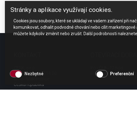
Stránky a aplikace využívají cookies.
Cookies jsou soubory, které se ukládají ve vašem zařízení při n
komunikovat, odhalit podvodné chování nebo cílit marketingové a
můžete kdykoliv změnit nebo zrušit. Další podrobnosti naleznet
KONTAKT
OTEVÍRACÍ DOBA
CESK, s.r.o.
Po - Čt 8 - 17 hod.
Jarní 1058/44i, 614 00
Pá 8 - 15 hod.
Nezbytné
Preferenční
Brno - Maloměřice
Česká republika
tel.: +420 511 189 990
email:
info@cesk.cz
facebook.com/cesk.cz