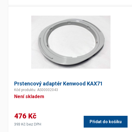
Výčepní stoly a desky
Prstencový adaptér Kenwood KAX71
Kód produktu: AS00002043
Není skladem
476 Kč
Přidat do košíku
393 Kč bez DPH