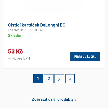
Čistící kartáček DeLonghi EC
Kód produktu: 5513233861
Skladem
53 Kč
Přidat do košíku
44 Kč bez DPH
1
2
Zobrazit další produkty
»