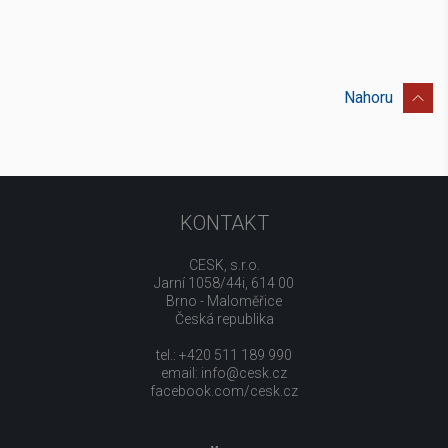
Nahoru
KONTAKT
CESK, s.r.o.
Jarní 1058/44i, 614 00
Brno - Maloměřice
Česká republika
tel.: +420 511 189 990
email:
info@cesk.cz
facebook.com/cesk.cz