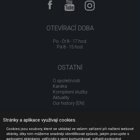
OTEVÍRACÍ DOBA
Po - Čt 8 - 17 hod.
Pá 8 - 15 hod.
OSTATNÍ
O společnosti
Kariéra
Komplexní služby
Aktuality
Our history (EN)
Stránky a aplikace využívají cookies.
UŽITEČNÉ ODKAZY
Cookies jsou soubory, které se ukládají ve vašem zařízení při načtení webové
stránky, díky nim můžeme snadněji identifikovat způsob, jakým pracujete s
Jak nakupovat
webovými stránkami, vstřícněji s vámi komunikovat, odhalit podvodné