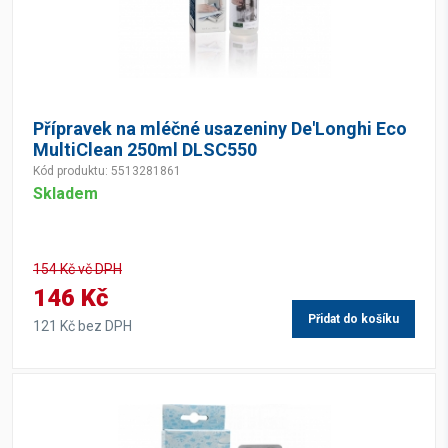
Přípravek na mléčné usazeniny De'Longhi Eco
MultiClean 250ml DLSC550
Kód produktu: 5513281861
Skladem
154 Kč vč DPH
146 Kč
Přidat do košíku
121 Kč bez DPH