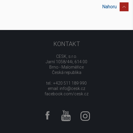
Nahoru
KONTAKT
CESK, s.r.o.
Jarní 1058/44i, 614 00
Brno - Maloměřice
Česká republika
tel.: +420 511 189 990
email:
info@cesk.cz
facebook.com/cesk.cz