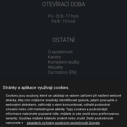
OTEVÍRACÍ DOBA
Po - Čt 8 - 17 hod.
Pá 8 - 15 hod.
OSTATNÍ
O společnosti
Kariéra
Komplexní služby
Aktuality
Our history (EN)
Stránky a aplikace využívají cookies.
UŽITEČNÉ ODKAZY
Cookies jsou soubory, které se ukládají ve vašem zařízení při načtení webové
stránky, díky nim můžeme snadněji identifikovat způsob, jakým pracujete s
Jak nakupovat
webovými stránkami, vstřícněji s vámi komunikovat, odhalit podvodné
Obchodní podmínky
chování nebo cílit marketingové aktivity. Typy cookies a podrobnější
GDPR - ochrana osobních údajů
informace naleznete popsané níže, můžete si zde zvolit svou preferovanou
Profil zadavatele
variantu. Souhlas můžete kdykoliv změnit nebo zrušit. Další podrobnosti
naleznete v
Sdělení před uzavřením kupní smlouvy pro spotřebitele
zásadách ochrany soukromí společnosti Google
.