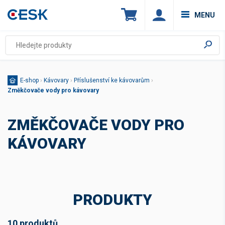
MENU
E-shop
›
Kávovary
›
Příslušenství ke kávovarům
›
Změkčovače vody pro kávovary
ZMĚKČOVAČE VODY PRO
KÁVOVARY
PRODUKTY
10 produktů