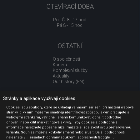
OTEVÍRACÍ DOBA
Po - Čt 8 - 17 hod.
Pá 8 - 15 hod.
OSTATNÍ
O společnosti
Kariéra
Komplexní služby
Aktuality
Our history (EN)
Stránky a aplikace využívají cookies.
UŽITEČNÉ ODKAZY
Cookies jsou soubory, které se ukládají ve vašem zařízení při načtení webové
stránky, díky nim můžeme snadněji identifikovat způsob, jakým pracujete s
Jak nakupovat
webovými stránkami, vstřícněji s vámi komunikovat, odhalit podvodné
Obchodní podmínky
chování nebo cílit marketingové aktivity. Typy cookies a podrobnější
GDPR - ochrana osobních údajů
informace naleznete popsané níže, můžete si zde zvolit svou preferovanou
Profil zadavatele
variantu. Souhlas můžete kdykoliv změnit nebo zrušit. Další podrobnosti
naleznete v
Sdělení před uzavřením kupní smlouvy pro spotřebitele
zásadách ochrany soukromí společnosti Google
.