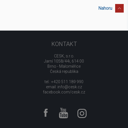
Nahoru
KONTAKT
CESK, s.r.o.
Jarní 1058/44i, 614 00
Brno - Maloměřice
Česká republika
tel.: +420 511 189 990
email:
info@cesk.cz
facebook.com/cesk.cz