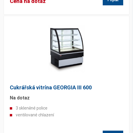
Cena na dotaz
Poptat
Cukrářská vitrína GEORGIA III 600
Na dotaz
3 skleněné police
ventilované chlazení