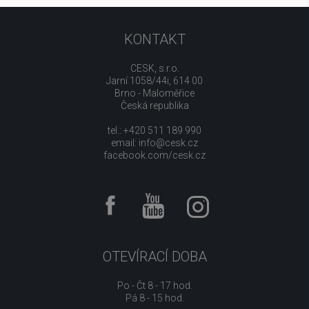
KONTAKT
CESK, s.r.o.
Jarní 1058/44i, 614 00
Brno - Maloměřice
Česká republika
tel.: +420 511 189 990
email:
info@cesk.cz
facebook.com/cesk.cz
OTEVÍRACÍ DOBA
Po - Čt 8 - 17 hod.
Pá 8 - 15 hod.