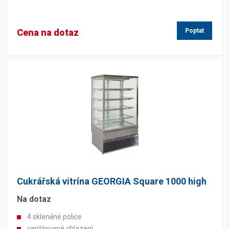
Cena na dotaz
Poptat
Cukrářská vitrína GEORGIA Square 1000 high
Na dotaz
4 skleněné police
ventilované chlazení