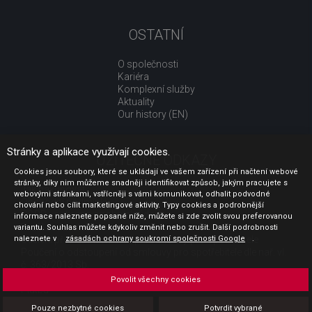
OSTATNÍ
O společnosti
Kariéra
Komplexní služby
Aktuality
Our history (EN)
Stránky a aplikace využívají cookies.
UŽITEČNÉ ODKAZY
Cookies jsou soubory, které se ukládají ve vašem zařízení při načtení webové
stránky, díky nim můžeme snadněji identifikovat způsob, jakým pracujete s
Jak nakupovat
webovými stránkami, vstřícněji s vámi komunikovat, odhalit podvodné
Obchodní podmínky
chování nebo cílit marketingové aktivity. Typy cookies a podrobnější
GDPR - ochrana osobních údajů
informace naleznete popsané níže, můžete si zde zvolit svou preferovanou
Profil zadavatele
variantu. Souhlas můžete kdykoliv změnit nebo zrušit. Další podrobnosti
naleznete v
Sdělení před uzavřením kupní smlouvy pro spotřebitele
zásadách ochrany soukromí společnosti Google
.
Poučení o odstoupení od smlouvy pro spotřebitele dle nař. vl.
č. 363/2013 Sb.
Doprava
Povolit všechny cookies
Platba
Vrácení zboží
Pouze nezbytné cookies
Potvrdit vybrané