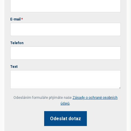
E-mail
*
Telefon
Text
Your website *
Odesláním formuláře přijímáte naše
Zásady o ochraně osobních
údajů
.
Odeslat dotaz