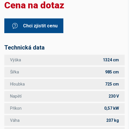
Cena na dotaz
Chci zjistit cenu
Technická data
Výška
1324 cm
Šířka
985 cm
Hloubka
725 cm
Napětí
230 V
Příkon
0,57 kW
Váha
207 kg