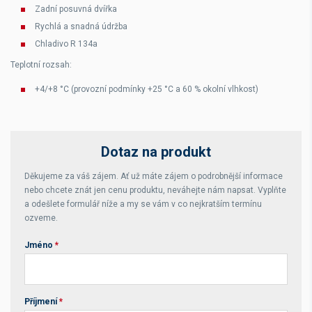
Zadní posuvná dvířka
Rychlá a snadná údržba
Chladivo R 134a
Teplotní rozsah:
+4/+8 °C (provozní podmínky +25 °C a 60 % okolní vlhkost)
Dotaz na produkt
Děkujeme za váš zájem. Ať už máte zájem o podrobnější informace
nebo chcete znát jen cenu produktu, neváhejte nám napsat. Vyplňte
a odešlete formulář níže a my se vám v co nejkratším termínu
ozveme.
Jméno
*
Příjmení
*