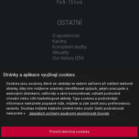
Pá 8 - 15 hod.
OSTATNÍ
O společnosti
Kariéra
Komplexní služby
Aktuality
Our history (EN)
Stránky a aplikace využívají cookies.
UŽITEČNÉ ODKAZY
Cookies jsou soubory, které se ukládají ve vašem zařízení při načtení webové
stránky, díky nim můžeme snadněji identifikovat způsob, jakým pracujete s
Jak nakupovat
webovými stránkami, vstřícněji s vámi komunikovat, odhalit podvodné
Obchodní podmínky
chování nebo cílit marketingové aktivity. Typy cookies a podrobnější
GDPR - ochrana osobních údajů
informace naleznete popsané níže, můžete si zde zvolit svou preferovanou
Profil zadavatele
variantu. Souhlas můžete kdykoliv změnit nebo zrušit. Další podrobnosti
naleznete v
Sdělení před uzavřením kupní smlouvy pro spotřebitele
zásadách ochrany soukromí společnosti Google
.
Poučení o odstoupení od smlouvy pro spotřebitele dle nař. vl.
č. 363/2013 Sb.
Doprava
Povolit všechny cookies
Platba