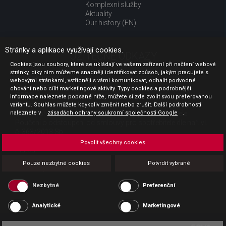
Komplexní služby
Aktuality
Our history (EN)
Stránky a aplikace využívají cookies.
UŽITEČNÉ ODKAZY
Cookies jsou soubory, které se ukládají ve vašem zařízení při načtení webové
stránky, díky nim můžeme snadněji identifikovat způsob, jakým pracujete s
Jak nakupovat
webovými stránkami, vstřícněji s vámi komunikovat, odhalit podvodné
Obchodní podmínky
chování nebo cílit marketingové aktivity. Typy cookies a podrobnější
GDPR - ochrana osobních údajů
informace naleznete popsané níže, můžete si zde zvolit svou preferovanou
Profil zadavatele
variantu. Souhlas můžete kdykoliv změnit nebo zrušit. Další podrobnosti
naleznete v
Sdělení před uzavřením kupní smlouvy pro spotřebitele
zásadách ochrany soukromí společnosti Google
.
Poučení o odstoupení od smlouvy pro spotřebitele dle nař. vl.
č. 363/2013 Sb.
Doprava
Povolit všechny cookies
Platba
Vrácení zboží
Pouze nezbytné cookies
Potvrdit vybrané
Povinná publicita
Nezbytné
Preferenční
Analytické
Marketingové