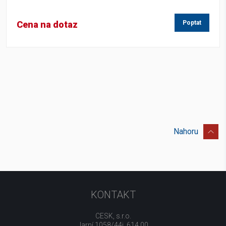
Cena na dotaz
Poptat
Nahoru
KONTAKT
CESK, s.r.o.
Jarní 1058/44i, 614 00