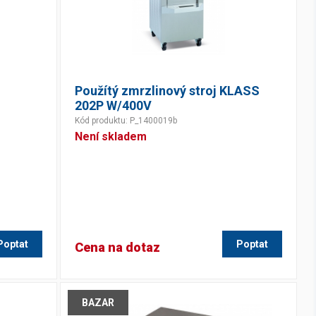
Použítý zmrzlinový stroj KLASS
202P W/400V
Kód produktu: P_1400019b
Není skladem
Poptat
Poptat
Cena na dotaz
BAZAR