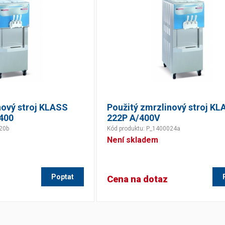
nový stroj KLASS
Použitý zmrzlinový stroj K
400
222P A/400V
20b
Kód produktu: P_1400024a
Není skladem
Poptat
Cena na dotaz