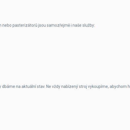
ín nebo pasterizátorů jsou samozřejmě i naše služby:
dbáme na aktuální stav. Ne vždy nabízený stroj vykoupíme, abychom ho dá