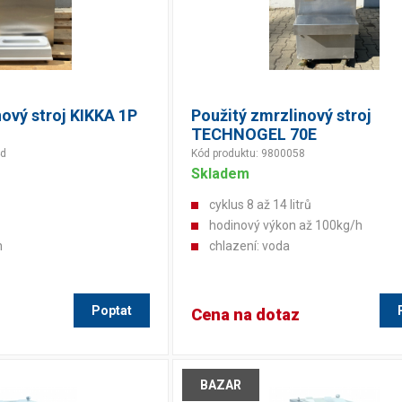
nový stroj KIKKA 1P
Použitý zmrzlinový stroj
TECHNOGEL 70E
4d
Kód produktu: 9800058
Skladem
cyklus 8 až 14 litrů
hodinový výkon až 100kg/h
h
chlazení: voda
Poptat
Cena na dotaz
BAZAR