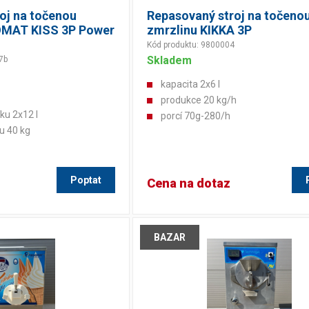
oj na točenou
Repasovaný stroj na točeno
OMAT KISS 3P Power
zmrzlinu KIKKA 3P
Kód produktu: 9800004
Skladem
7b
kapacita 2x6 l
produkce 20 kg/h
ku 2x12 l
porcí 70g-280/h
u 40 kg
Poptat
Cena na dotaz
BAZAR