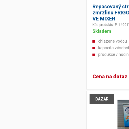
Repasovaný str
zmrzlinu FRIG
Výčepní stoly a desky
VE MIXER
Kód produktu: P_14001
Skladem
chlazené vodou
kapacita zásobní
produkce / hodin
Cena na dotaz
BAZAR