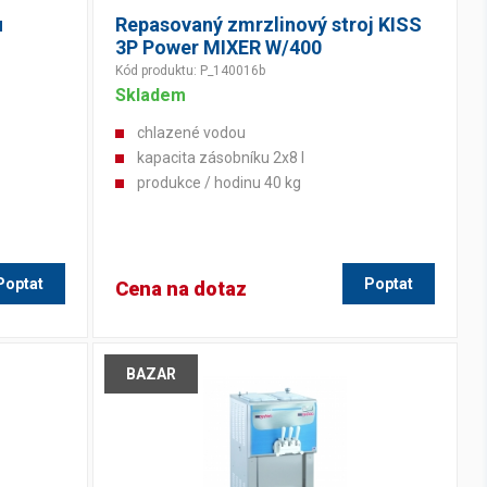
u
Repasovaný zmrzlinový stroj KISS
3P Power MIXER W/400
Kód produktu: P_140016b
Skladem
chlazené vodou
kapacita zásobníku 2x8 l
produkce / hodinu 40 kg
Poptat
Poptat
Cena na dotaz
BAZAR