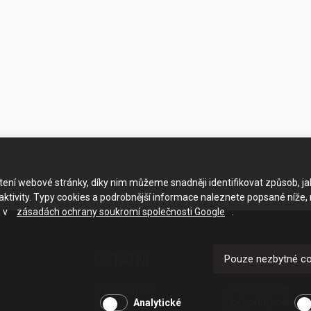
ačtení webové stránky, díky nim můžeme snadněji identifikovat způsob, j
ktivity. Typy cookies a podrobnější informace naleznete popsané níže,
e v
zásadách ochrany soukromí společnosti Google
.
OSTATNÍ
UŽITEČNÉ O
Pouze nezbytné c
O společnosti
Jak nakupovat
Kariéra
Obchodní podmínk
Analytické