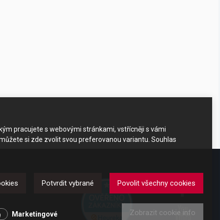
akým pracujete s webovými stránkami, vstřícněji s vámi
 můžete si zde zvolit svou preferovanou variantu. Souhlas
DKAZY
ookies
Potvrdit vybrané
Povolit všechny cookies
Zobrazit cookie info
y
Marketingové