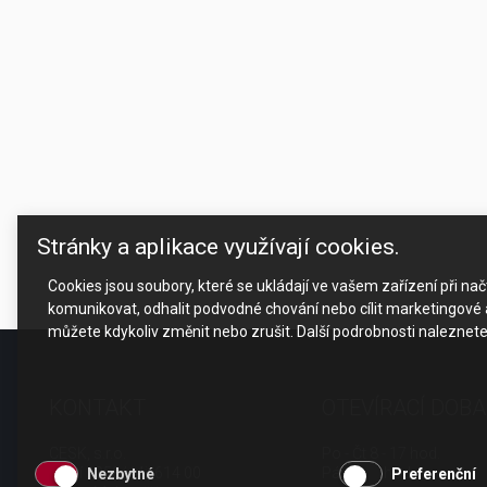
Stránky a aplikace využívají cookies.
Cookies jsou soubory, které se ukládají ve vašem zařízení při n
komunikovat, odhalit podvodné chování nebo cílit marketingové a
můžete kdykoliv změnit nebo zrušit. Další podrobnosti naleznet
KONTAKT
OTEVÍRACÍ DOBA
CESK, s.r.o.
Po - Čt 8 - 17 hod.
Jarní 1058/44i, 614 00
Pá 8 - 15 hod.
Nezbytné
Preferenční