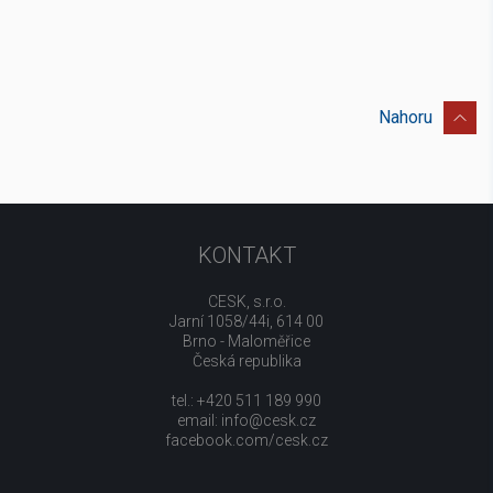
Nahoru
KONTAKT
CESK, s.r.o.
Jarní 1058/44i, 614 00
Brno - Maloměřice
Česká republika
tel.: +420 511 189 990
email:
info@cesk.cz
facebook.com/cesk.cz