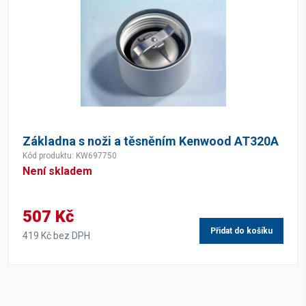
Základna s noži a těsněním Kenwood AT320A
Kód produktu: KW697750
Není skladem
507 Kč
Přidat do košíku
419 Kč bez DPH