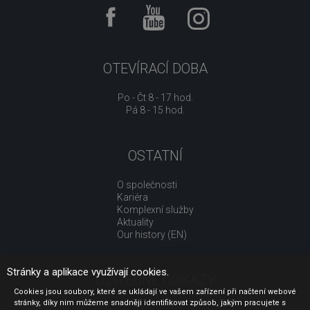
OTEVÍRACÍ DOBA
Po - Čt 8 - 17 hod.
Pá 8 - 15 hod.
OSTATNÍ
O společnosti
Kariéra
Komplexní služby
Aktuality
Our history (EN)
Stránky a aplikace využívají cookies.
UŽITEČNÉ ODKAZY
Cookies jsou soubory, které se ukládají ve vašem zařízení při načtení webové
stránky, díky nim můžeme snadněji identifikovat způsob, jakým pracujete s
Jak nakupovat