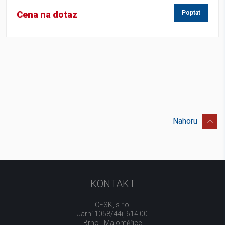
Cena na dotaz
Poptat
Nahoru
KONTAKT
CESK, s.r.o.
Jarní 1058/44i, 614 00
Brno - Maloměřice