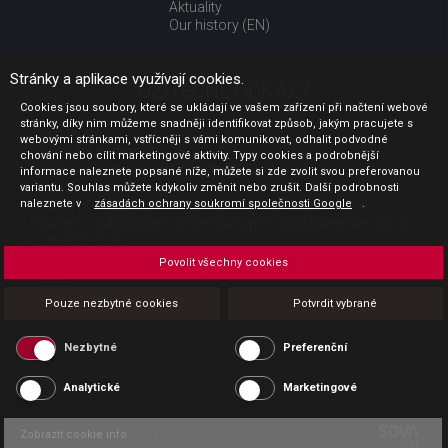
Aktuality
Our history (EN)
Stránky a aplikace využívají cookies.
UŽITEČNÉ ODKAZY
Cookies jsou soubory, které se ukládají ve vašem zařízení při načtení webové
stránky, díky nim můžeme snadněji identifikovat způsob, jakým pracujete s
Jak nakupovat
webovými stránkami, vstřícněji s vámi komunikovat, odhalit podvodné
Obchodní podmínky
chování nebo cílit marketingové aktivity. Typy cookies a podrobnější
GDPR - ochrana osobních údajů
informace naleznete popsané níže, můžete si zde zvolit svou preferovanou
Profil zadavatele
variantu. Souhlas můžete kdykoliv změnit nebo zrušit. Další podrobnosti
naleznete v
Sdělení před uzavřením kupní smlouvy pro spotřebitele
zásadách ochrany soukromí společnosti Google
.
Poučení o odstoupení od smlouvy pro spotřebitele dle nař. vl.
č. 363/2013 Sb.
Doprava
Povolit všechny cookies
Platba
Vrácení zboží
Pouze nezbytné cookies
Potvrdit vybrané
Povinná publicita
Nezbytné
Preferenční
Analytické
Marketingové
Zobrazit cookie info
Copyright CESK 2026 |
Mapa webu