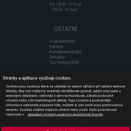
Po - Čt 8 - 17 hod.
Pá 8 - 15 hod.
OSTATNÍ
O společnosti
Kariéra
Komplexní služby
Aktuality
Our history (EN)
Stránky a aplikace využívají cookies.
UŽITEČNÉ ODKAZY
Cookies jsou soubory, které se ukládají ve vašem zařízení při načtení webové
stránky, díky nim můžeme snadněji identifikovat způsob, jakým pracujete s
Jak nakupovat
webovými stránkami, vstřícněji s vámi komunikovat, odhalit podvodné
Obchodní podmínky
chování nebo cílit marketingové aktivity. Typy cookies a podrobnější
GDPR - ochrana osobních údajů
informace naleznete popsané níže, můžete si zde zvolit svou preferovanou
Profil zadavatele
variantu. Souhlas můžete kdykoliv změnit nebo zrušit. Další podrobnosti
naleznete v
Sdělení před uzavřením kupní smlouvy pro spotřebitele
zásadách ochrany soukromí společnosti Google
.
Poučení o odstoupení od smlouvy pro spotřebitele dle nař. vl.
č. 363/2013 Sb.
Doprava