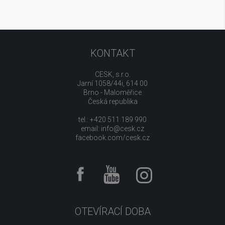
KONTAKT
CESK, s.r.o.
Jarní 1058/44i, 614 00
Brno - Maloměřice
Česká republika
tel.: +420 511 189 990
email:
info@cesk.cz
facebook.com/cesk.cz
OTEVÍRACÍ DOBA