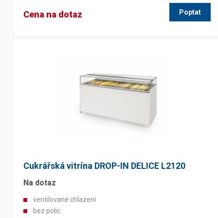
Poptat
Cena na dotaz
Výčepní stoly a desky
Cukrářská vitrína DROP-IN DELICE L2120
Na dotaz
ventilované chlazení
bez polic