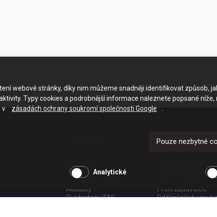
ačtení webové stránky, díky nim můžeme snadněji identifikovat způsob, j
ktivity. Typy cookies a podrobnější informace naleznete popsané níže,
e v
zásadách ochrany soukromí společnosti Google
.
OSTATNÍ
UŽITEČNÉ O
Pouze nezbytné c
O společnosti
Jak nakupovat
Kariéra
Obchodní podmínk
Analytické
Komplexní služby
GDPR - ochrana os
Aktuality
Profil zadavatele
Our history (EN)
Sdělení před uzavř
spotřebitele
Poučení o odstoup