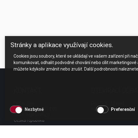
Stránky a aplikace využívají cookies.
Cookies jsou soubory, které se ukládají ve vašem zařízení při n
komunikovat, odhalit podvodné chování nebo cílit marketingové a
můžete kdykoliv změnit nebo zrušit. Další podrobnosti naleznet
KONTAKT
OTEVÍRACÍ DOBA
CESK, s.r.o.
Po - Čt 8 - 17 hod.
Jarní 1058/44i, 614 00
Pá 8 - 15 hod.
Nezbytné
Preferenční
Brno - Maloměřice
Česká republika
tel.: +420 511 189 990
email:
info@cesk.cz