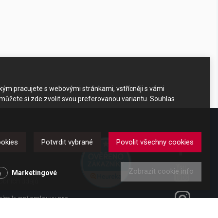
akým pracujete s webovými stránkami, vstřícněji s vámi
 můžete si zde zvolit svou preferovanou variantu. Souhlas
DKAZY
ookies
Potvrdit vybrané
Povolit všechny cookies
Zobrazit cookie info
y
Marketingové
obních údajů
ením kupní smlouvy pro
ení od smlouvy pro