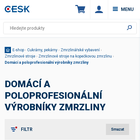
MENU
E-shop
›
Cukrárny, pekárny
›
Zmrzlinářské vybavení
›
Zmrzlinové stroje
›
Zmrzlinové stroje na kopečkovou zmrzlinu
›
Domácí a poloprofesionální výrobníky zmrzliny
DOMÁCÍ A
POLOPROFESIONÁLNÍ
VÝROBNÍKY ZMRZLINY
FILTR
Smazat