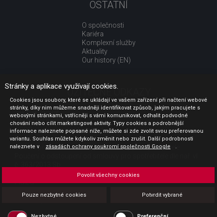
OSTATNÍ
O společnosti
Kariéra
Komplexní služby
Aktuality
Our history (EN)
Stránky a aplikace využívají cookies.
UŽITEČNÉ ODKAZY
Cookies jsou soubory, které se ukládají ve vašem zařízení při načtení webové
stránky, díky nim můžeme snadněji identifikovat způsob, jakým pracujete s
Jak nakupovat
webovými stránkami, vstřícněji s vámi komunikovat, odhalit podvodné
Obchodní podmínky
chování nebo cílit marketingové aktivity. Typy cookies a podrobnější
GDPR - ochrana osobních údajů
informace naleznete popsané níže, můžete si zde zvolit svou preferovanou
Profil zadavatele
variantu. Souhlas můžete kdykoliv změnit nebo zrušit. Další podrobnosti
naleznete v
Sdělení před uzavřením kupní smlouvy pro spotřebitele
zásadách ochrany soukromí společnosti Google
.
Poučení o odstoupení od smlouvy pro spotřebitele dle nař. vl.
č. 363/2013 Sb.
Doprava
Povolit všechny cookies
Platba
Vrácení zboží
Pouze nezbytné cookies
Potvrdit vybrané
Povinná publicita
Nezbytné
Preferenční