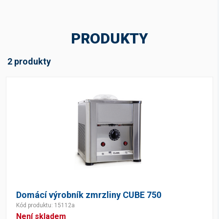
Cena v Kč bez DPH
PRODUKTY
-
Kč
2 produkty
Skladová dostupnost
Není skladem
(2)
Domácí výrobník zmrzliny CUBE 750
Kód produktu: 15112a
Není skladem