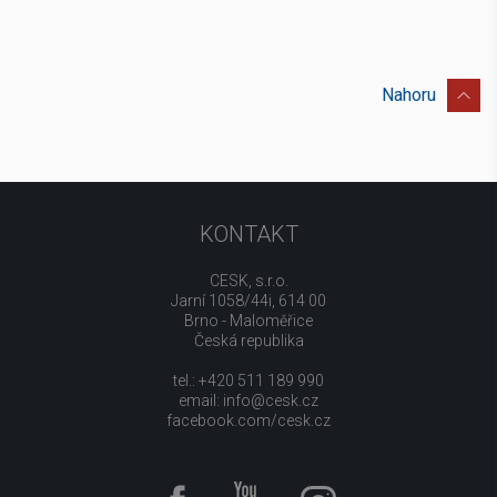
Nahoru
KONTAKT
CESK, s.r.o.
Jarní 1058/44i, 614 00
Brno - Maloměřice
Česká republika
tel.: +420 511 189 990
email:
info@cesk.cz
facebook.com/cesk.cz