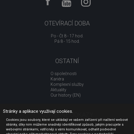
OTEVÍRACÍ DOBA
Po - Čt 8 - 17 hod.
Pá 8 - 15 hod.
OSTATNÍ
O společnosti
Kariéra
Komplexní služby
Aktuality
Our history (EN)
Stránky a aplikace využívají cookies.
UŽITEČNÉ ODKAZY
Cookies jsou soubory, které se ukládají ve vašem zařízení při načtení webové
stránky, díky nim můžeme snadněji identifikovat způsob, jakým pracujete s
Jak nakupovat
webovými stránkami, vstřícněji s vámi komunikovat, odhalit podvodné
Obchodní podmínky