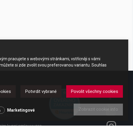
akým pracujete s webovými stránkami, vstřícněji s vámi
 můžete si zde zvolit svou preferovanou variantu. Souhlas
DKAZY
ookies
Potvrdit vybrané
Povolit všechny cookies
Zobrazit cookie info
y
Marketingové
obních údajů
ením kupní smlouvy pro