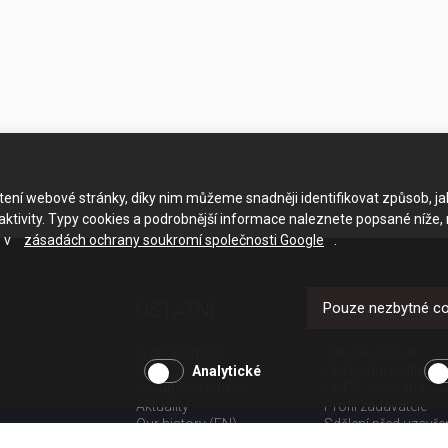
ačtení webové stránky, díky nim můžeme snadněji identifikovat způsob, j
ktivity. Typy cookies a podrobnější informace naleznete popsané níže,
e v
zásadách ochrany soukromí společnosti Google
.
OSTATNÍ
UŽITEČNÉ O
Pouze nezbytné c
O společnosti
Jak nakupovat
Kariéra
Obchodní podmínk
Analytické
Komplexní služby
GDPR - ochrana os
Aktuality
Profil zadavatele
Our history (EN)
Sdělení před uzavř
spotřebitele