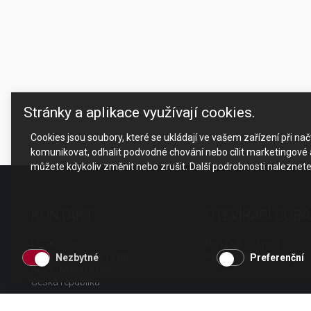
Výčepní stoly a desky
Stránky a aplikace využívají cookies.
Cookies jsou soubory, které se ukládají ve vašem zařízení při n
komunikovat, odhalit podvodné chování nebo cílit marketingové a
můžete kdykoliv změnit nebo zrušit. Další podrobnosti naleznet
KONTAKT
OTEVÍRACÍ DOBA
CESK, s.r.o.
Po - Čt 8 - 17 hod.
Jarní 1058/44i, 614 00
Pá 8 - 15 hod.
Nezbytné
Preferenční
Brno - Maloměřice
Česká republika
tel.: +420 511 189 990