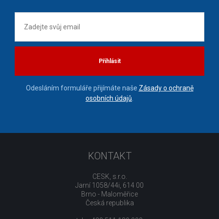
Přihlásit
Odesláním formuláře přijímáte naše
Zásady o ochraně
osobních údajů
.
KONTAKT
CESK, s.r.o.
Jarní 1058/44i, 614 00
Brno - Maloměřice
Česká republika