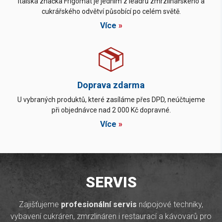
Italská značka Frigomat je jedním z leadrů zmrzlinářského a
cukrářského odvětví působící po celém světě.
Více
»
Doprava zdarma
U vybraných produktů, které zasíláme přes DPD, neúčtujeme
při objednávce nad 2 000 Kč dopravné.
Více
»
SERVIS
Zajišťujeme
profesionální servis
nápojové techniky,
vybavení cukráren, zmrzlináren i restaurací a kávovarů pro