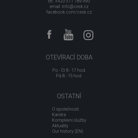
tel.: +420 511 189 990
email:
info@cesk.cz
facebook.com/cesk.cz
OTEVÍRACÍ DOBA
Po - Čt 8 - 17 hod.
Pá 8 - 15 hod.
OSTATNÍ
O společnosti
Kariéra
Komplexní služby
Aktuality
Our history (EN)