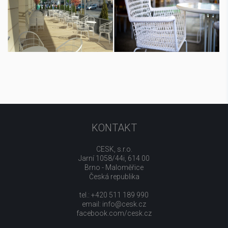
KONTAKT
CESK, s.r.o.
Jarní 1058/44i, 614 00
Brno - Maloměřice
Česká republika
tel.: +420 511 189 990
email:
info@cesk.cz
facebook.com/cesk.cz