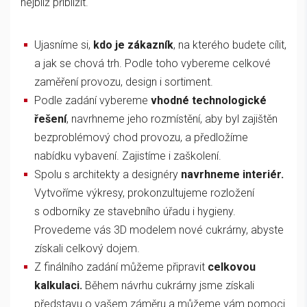
nejblíž přiblížit.
Ujasníme si,
kdo je zákazník
, na kterého budete cílit,
a jak se chová trh. Podle toho vybereme celkové
zaměření provozu, design i sortiment.
Podle zadání vybereme
vhodné technologické
řešení
, navrhneme jeho rozmístění, aby byl zajištěn
bezproblémový chod provozu, a předložíme
nabídku vybavení. Zajistíme i zaškolení.
Spolu s architekty a designéry
navrhneme interiér.
Vytvoříme výkresy, prokonzultujeme rozložení
s odborníky ze stavebního úřadu i hygieny.
Provedeme vás 3D modelem nové cukrárny, abyste
získali celkový dojem.
Z finálního zadání můžeme připravit
celkovou
kalkulaci.
Během návrhu cukrárny jsme získali
představu o vašem záměru a můžeme vám pomoci