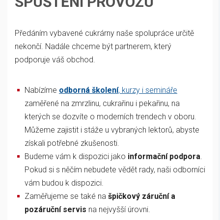
SPUŠTĚNÍ PROVOZU
Předáním vybavené cukrárny naše spolupráce určitě
nekončí. Nadále chceme být partnerem, který
podporuje váš obchod.
Nabízíme
odborná školení
, kurzy i semináře
zaměřené na zmrzlinu, cukrařinu i pekařinu, na
kterých se dozvíte o moderních trendech v oboru.
Můžeme zajistit i stáže u vybraných lektorů, abyste
získali potřebné zkušenosti.
Budeme vám k dispozici jako
informační podpora
.
Pokud si s něčím nebudete vědět rady, naši odborníci
vám budou k dispozici.
Zaměřujeme se také na
špičkový záruční a
pozáruční servis
na nejvyšší úrovni.