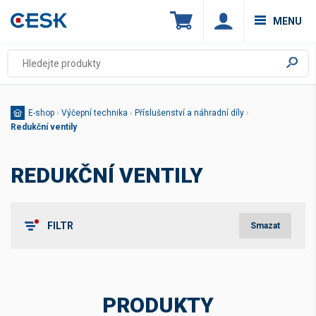
MENU
E-shop
›
Výčepní technika
›
Příslušenství a náhradní díly
›
Redukční ventily
REDUKČNÍ VENTILY
FILTR
Smazat
Cena v Kč bez DPH
PRODUKTY