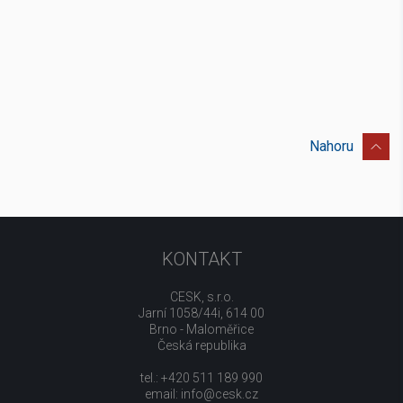
Nahoru
KONTAKT
CESK, s.r.o.
Jarní 1058/44i, 614 00
Brno - Maloměřice
Česká republika
tel.: +420 511 189 990
email:
info@cesk.cz