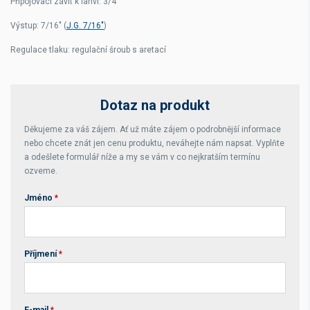
Připojovací závit k lahvi: 3/4"
Výstup: 7/16" (
J.G. 7/16"
)
Regulace tlaku: regulační šroub s aretací
Dotaz na produkt
Děkujeme za váš zájem. Ať už máte zájem o podrobnější informace
nebo chcete znát jen cenu produktu, neváhejte nám napsat. Vyplňte
a odešlete formulář níže a my se vám v co nejkratším termínu
ozveme.
Jméno
*
Příjmení
*