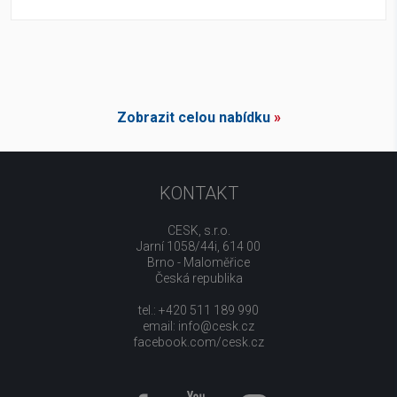
Zobrazit celou nabídku
»
KONTAKT
CESK, s.r.o.
Jarní 1058/44i, 614 00
Brno - Maloměřice
Česká republika
tel.: +420 511 189 990
email:
info@cesk.cz
facebook.com/cesk.cz