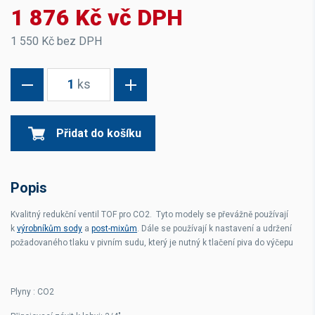
1 876 Kč vč DPH
1 550 Kč bez DPH
1
ks
Přidat do košíku
Popis
Kvalitný redukční ventil TOF pro CO2. Tyto modely se převážně používají
k
výrobníkům sody
a
post-mixům
. Dále se používají k nastavení a udržení
požadovaného tlaku v pivním sudu, který je nutný k tlačení piva do výčepu
Plyny : CO2