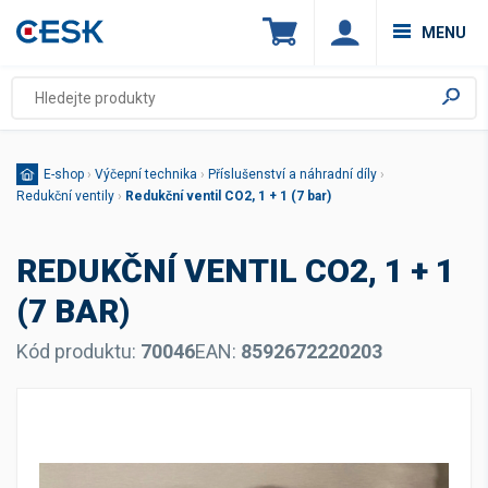
MENU
E-shop
›
Výčepní technika
›
Příslušenství a náhradní díly
›
Redukční ventily
›
Redukční ventil CO2, 1 + 1 (7 bar)
REDUKČNÍ VENTIL CO2, 1 + 1
(7 BAR)
Kód produktu:
70046
EAN:
8592672220203