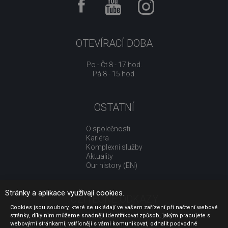
OTEVÍRACÍ DOBA
Po - Čt 8 - 17 hod.
Pá 8 - 15 hod.
OSTATNÍ
O společnosti
Kariéra
Komplexní služby
Aktuality
Our history (EN)
Stránky a aplikace využívají cookies.
UŽITEČNÉ ODKAZY
Cookies jsou soubory, které se ukládají ve vašem zařízení při načtení webové
stránky, díky nim můžeme snadněji identifikovat způsob, jakým pracujete s
Jak nakupovat
webovými stránkami, vstřícněji s vámi komunikovat, odhalit podvodné