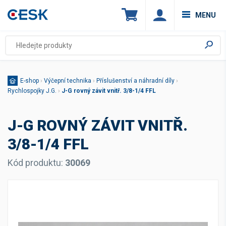
MENU
E-shop
›
Výčepní technika
›
Příslušenství a náhradní díly
›
Rychlospojky J.G.
›
J-G rovný závit vnitř. 3/8-1/4 FFL
J-G ROVNÝ ZÁVIT VNITŘ.
3/8-1/4 FFL
Kód produktu:
30069