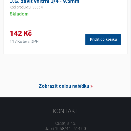
J.G. závit vnitřní 3/4 - 9.5mm
Kód produktu: 30064
Skladem
142 Kč
Přidat do košíku
117 Kč bez DPH
Zobrazit celou nabídku
»
KONTAKT
CESK, s.r.o.
Jarní 1058/44i, 614 00