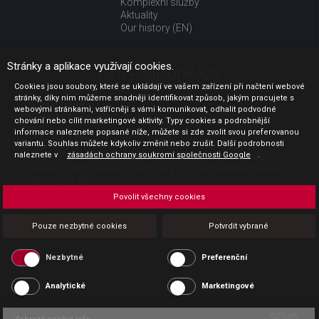
Komplexní služby
Aktuality
Our history (EN)
Stránky a aplikace využívají cookies.
UŽITEČNÉ ODKAZY
Cookies jsou soubory, které se ukládají ve vašem zařízení při načtení webové
stránky, díky nim můžeme snadněji identifikovat způsob, jakým pracujete s
Jak nakupovat
webovými stránkami, vstřícněji s vámi komunikovat, odhalit podvodné
Obchodní podmínky
chování nebo cílit marketingové aktivity. Typy cookies a podrobnější
GDPR - ochrana osobních údajů
informace naleznete popsané níže, můžete si zde zvolit svou preferovanou
Profil zadavatele
variantu. Souhlas můžete kdykoliv změnit nebo zrušit. Další podrobnosti
naleznete v
Sdělení před uzavřením kupní smlouvy pro spotřebitele
zásadách ochrany soukromí společnosti Google
.
Poučení o odstoupení od smlouvy pro spotřebitele dle nař. vl.
č. 363/2013 Sb.
Doprava
Povolit všechny cookies
Platba
Vrácení zboží
Pouze nezbytné cookies
Potvrdit vybrané
Povinná publicita
Nezbytné
Preferenční
Analytické
Marketingové