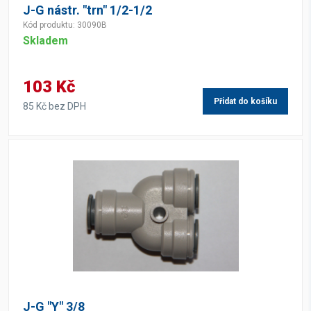
J-G nástr. "trn" 1/2-1/2
Kód produktu: 30090B
Skladem
103 Kč
Přidat do košíku
85 Kč bez DPH
J-G "Y" 3/8