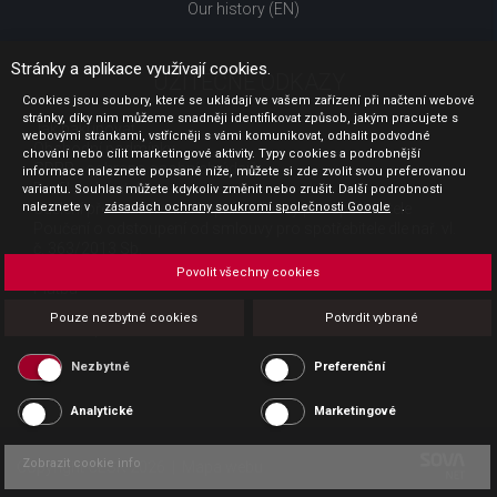
Our history (EN)
Stránky a aplikace využívají cookies.
UŽITEČNÉ ODKAZY
Cookies jsou soubory, které se ukládají ve vašem zařízení při načtení webové
stránky, díky nim můžeme snadněji identifikovat způsob, jakým pracujete s
Jak nakupovat
webovými stránkami, vstřícněji s vámi komunikovat, odhalit podvodné
Obchodní podmínky
chování nebo cílit marketingové aktivity. Typy cookies a podrobnější
GDPR - ochrana osobních údajů
informace naleznete popsané níže, můžete si zde zvolit svou preferovanou
Profil zadavatele
variantu. Souhlas můžete kdykoliv změnit nebo zrušit. Další podrobnosti
naleznete v
Sdělení před uzavřením kupní smlouvy pro spotřebitele
zásadách ochrany soukromí společnosti Google
.
Poučení o odstoupení od smlouvy pro spotřebitele dle nař. vl.
č. 363/2013 Sb.
Doprava
Povolit všechny cookies
Platba
Vrácení zboží
Pouze nezbytné cookies
Potvrdit vybrané
Povinná publicita
Nezbytné
Preferenční
Analytické
Marketingové
Zobrazit cookie info
Copyright CESK 2026 |
Mapa webu