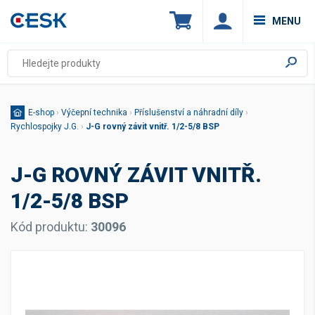
MENU
E-shop
›
Výčepní technika
›
Příslušenství a náhradní díly
›
Rychlospojky J.G.
›
J-G rovný závit vnitř. 1/2-5/8 BSP
J-G ROVNÝ ZÁVIT VNITŘ.
1/2-5/8 BSP
Kód produktu:
30096