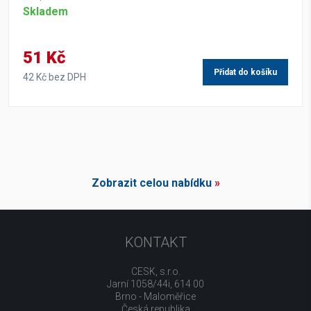
Skladem
51 Kč
Přidat do košíku
42 Kč bez DPH
Zobrazit celou nabídku
»
KONTAKT
CESK, s.r.o.
Jarní 1058/44i, 614 00
Brno - Maloměřice
Česká republika