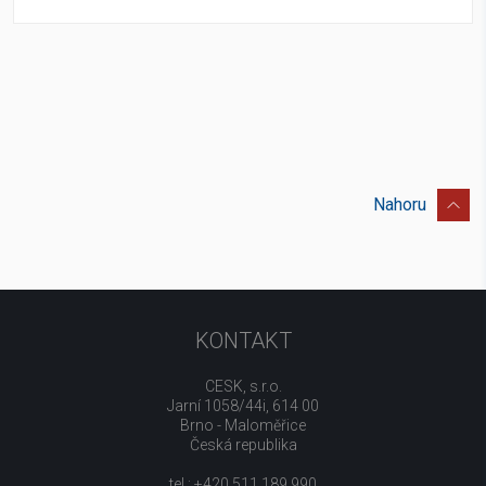
Nahoru
KONTAKT
CESK, s.r.o.
Jarní 1058/44i, 614 00
Brno - Maloměřice
Česká republika
tel.: +420 511 189 990