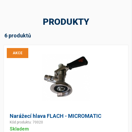
Štítky
Akční zboží
(3)
PRODUKTY
Cena v Kč bez DPH
6 produktů
AKCE
-
Kč
Skladová dostupnost
Skladem
(6)
Narážecí hlava FLACH - MICROMATIC
Kód produktu: 70020
Skladem