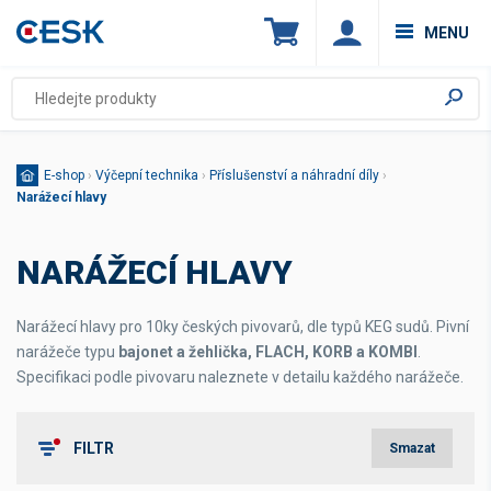
MENU
E-shop
›
Výčepní technika
›
Příslušenství a náhradní díly
›
Narážecí hlavy
NARÁŽECÍ HLAVY
Narážecí hlavy pro 10ky českých pivovarů, dle typů KEG sudů. Pivní
narážeče typu
bajonet a žehlička, FLACH, KORB a KOMBI
.
Specifikaci podle pivovaru naleznete v detailu každého narážeče.
FILTR
Smazat