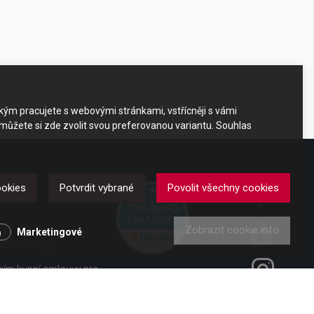
akým pracujete s webovými stránkami, vstřícněji s vámi
 můžete si zde zvolit svou preferovanou variantu. Souhlas
DKAZY
ookies
Potvrdit vybrané
Povolit všechny cookies
Zobrazit cookie info
y
Marketingové
obních údajů
ením kupní smlouvy pro
ení od smlouvy pro
 vl. č. 363/2013 Sb.