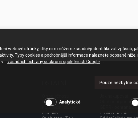
ačtení webové stránky, díky nim můžeme snadněji identifikovat způsob, j
ktivity. Typy cookies a podrobnější informace naleznete popsané níže,
e v
zásadách ochrany soukromí společnosti Google
.
OSTATNÍ
UŽITEČNÉ O
Pouze nezbytné c
O společnosti
Jak nakupovat
Kariéra
Obchodní podmínk
Analytické
Komplexní služby
GDPR - ochrana os
Aktuality
Profil zadavatele
Our history (EN)
Sdělení před uzavř
spotřebitele
Poučení o odstoup
spotřebitele dle nař.