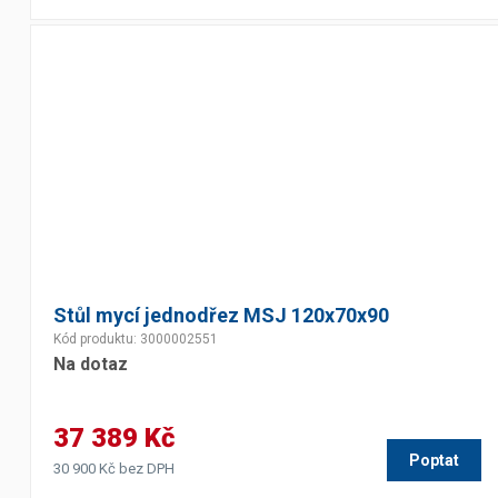
Výčepní stoly a desky
Stůl mycí jednodřez MSJ 120x70x90
Kód produktu: 3000002551
Na dotaz
37 389 Kč
Poptat
30 900 Kč bez DPH