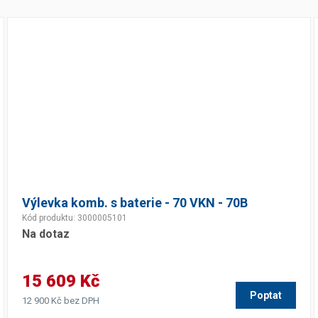
Dávkovače vody
Páky
Sítka
Transportní vozíky
Hadičky do mlékovek
Nádoby na vodu
Hrnce a pánve
Nádoby na sedlinu
Odkapní mřížky
Násypky kávy
Kuchyňské pomůcky
Výlevka komb. s baterie - 70 VKN - 70B
Kód produktu: 3000005101
Sanitace
Na dotaz
Sanitační technika
Čistící prostředky
Náhradní díly
15 609 Kč
Poptat
12 900 Kč bez DPH