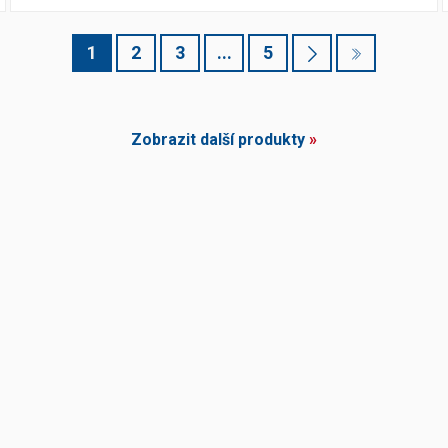
1
2
3
...
5
Zobrazit další produkty
»