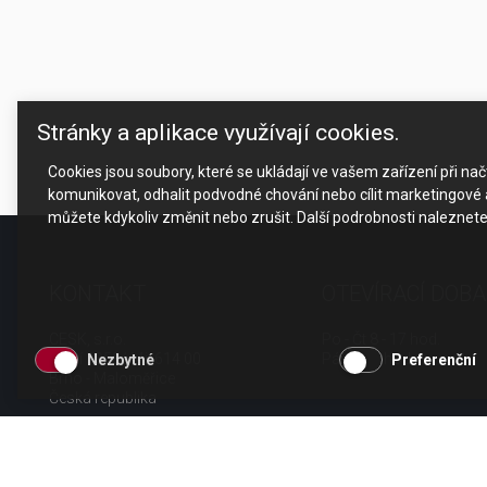
Stránky a aplikace využívají cookies.
Cookies jsou soubory, které se ukládají ve vašem zařízení při n
komunikovat, odhalit podvodné chování nebo cílit marketingové a
můžete kdykoliv změnit nebo zrušit. Další podrobnosti naleznet
KONTAKT
OTEVÍRACÍ DOBA
CESK, s.r.o.
Po - Čt 8 - 17 hod.
Jarní 1058/44i, 614 00
Pá 8 - 15 hod.
Nezbytné
Preferenční
Brno - Maloměřice
Česká republika
tel.: +420 511 189 990
email:
info@cesk.cz
facebook.com/cesk.cz