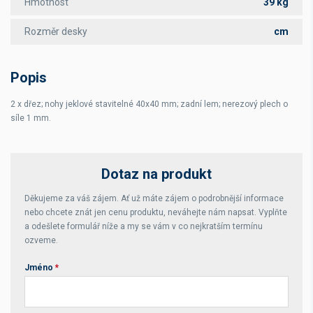
Hmotnost
39 kg
Rozměr desky
cm
Popis
2 x dřez; nohy jeklové stavitelné 40x40 mm; zadní lem; nerezový plech o
síle 1 mm.
Dotaz na produkt
Děkujeme za váš zájem. Ať už máte zájem o podrobnější informace
nebo chcete znát jen cenu produktu, neváhejte nám napsat. Vyplňte
a odešlete formulář níže a my se vám v co nejkratším termínu
ozveme.
Jméno
*