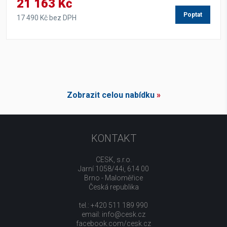
21 163 Kč
Poptat
17 490 Kč bez DPH
Zobrazit celou nabídku
»
KONTAKT
CESK, s.r.o.
Jarní 1058/44i, 614 00
Brno - Maloměřice
Česká republika
tel.: +420 511 189 990
email:
info@cesk.cz
facebook.com/cesk.cz