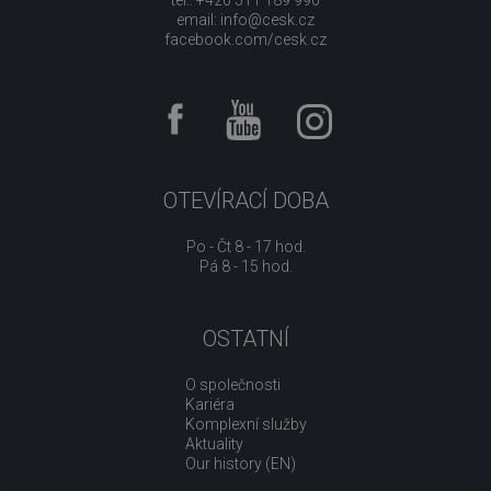
tel.: +420 511 189 990
email:
info@cesk.cz
facebook.com/cesk.cz
OTEVÍRACÍ DOBA
Po - Čt 8 - 17 hod.
Pá 8 - 15 hod.
OSTATNÍ
O společnosti
Kariéra
Komplexní služby
Aktuality
Our history (EN)