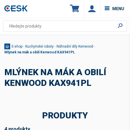
MENU
E-shop
›
Kuchyňské roboty
›
Náhradní díly Kenwood
›
Mlýnek na mák a obilí Kenwood KAX941PL
MLÝNEK NA MÁK A OBILÍ
KENWOOD KAX941PL
PRODUKTY
4 produkty