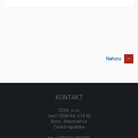
Nahoru
KONTAKT
CESK, s.r.o.
Jarní 1058/44i, 614 00
Brno - Maloměřice
Česká republika