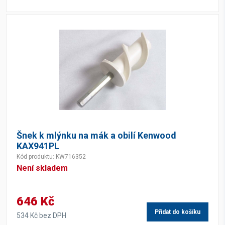
Šnek k mlýnku na mák a obilí Kenwood
KAX941PL
Kód produktu: KW716352
Není skladem
646 Kč
Přidat do košíku
534 Kč bez DPH