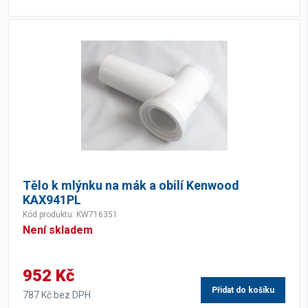
Tělo k mlýnku na mák a obilí Kenwood
KAX941PL
Kód produktu: KW716351
Není skladem
952 Kč
Přidat do košíku
787 Kč bez DPH