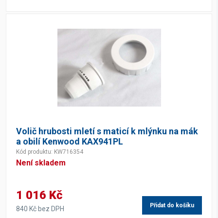
Volič hrubosti mletí s maticí k mlýnku na mák
a obilí Kenwood KAX941PL
Kód produktu: KW716354
Není skladem
1 016 Kč
Přidat do košíku
840 Kč bez DPH