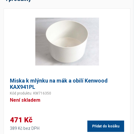
Miska k mlýnku na mák a obilí Kenwood
KAX941PL
Kód produktu: KW716350
Není skladem
471 Kč
Přidat do košíku
389 Kč bez DPH