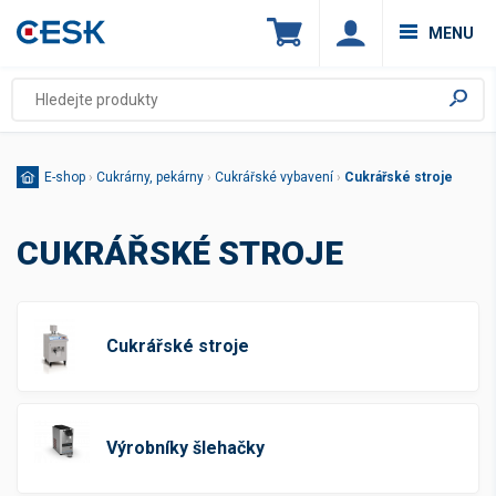
MENU
E-shop
›
Cukrárny, pekárny
›
Cukrářské vybavení
›
Cukrářské stroje
CUKRÁŘSKÉ STROJE
Cukrářské stroje
Výrobníky šlehačky