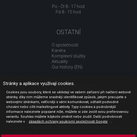
Po - Čt 8 - 17 hod.
Pá 8 - 15 hod.
OSTATNÍ
O společnosti
Kariéra
Komplexní služby
Aktuality
Our history (EN)
Stránky a aplikace využívají cookies.
UŽITEČNÉ ODKAZY
Cookies jsou soubory, které se ukládají ve vašem zařízení při načtení webové
stránky, díky nim můžeme snadněji identifikovat způsob, jakým pracujete s
Jak nakupovat
webovými stránkami, vstřícněji s vámi komunikovat, odhalit podvodné
Obchodní podmínky
chování nebo cílit marketingové aktivity. Typy cookies a podrobnější
GDPR - ochrana osobních údajů
informace naleznete popsané níže, můžete si zde zvolit svou preferovanou
Profil zadavatele
variantu. Souhlas můžete kdykoliv změnit nebo zrušit. Další podrobnosti
naleznete v
Sdělení před uzavřením kupní smlouvy pro spotřebitele
zásadách ochrany soukromí společnosti Google
.
Poučení o odstoupení od smlouvy pro spotřebitele dle nař. vl.
č. 363/2013 Sb.