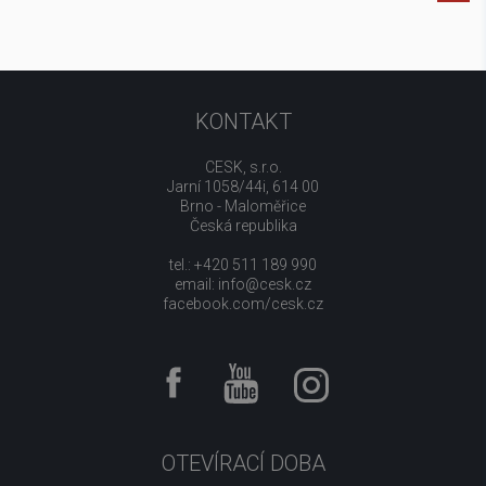
KONTAKT
CESK, s.r.o.
Jarní 1058/44i, 614 00
Brno - Maloměřice
Česká republika
tel.: +420 511 189 990
email:
info@cesk.cz
facebook.com/cesk.cz
OTEVÍRACÍ DOBA