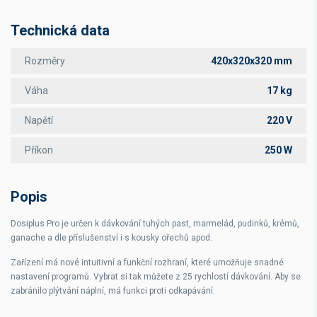
Technická data
Rozměry
420x320x320 mm
Váha
17 kg
Napětí
220 V
Příkon
250 W
Popis
Dosiplus Pro je určen k dávkování tuhých past, marmelád, pudinků, krémů,
ganache a dle příslušenství i s kousky ořechů apod.
Zařízení má nové intuitivní a funkční rozhraní, které umožňuje snadné
nastavení programů. Vybrat si tak můžete z 25 rychlostí dávkování. Aby se
zabránilo plýtvání náplní, má funkci proti odkapávání.