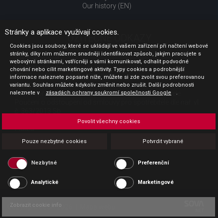
Our history (EN)
Stránky a aplikace využívají cookies.
UŽITEČNÉ ODKAZY
Cookies jsou soubory, které se ukládají ve vašem zařízení při načtení webové
stránky, díky nim můžeme snadněji identifikovat způsob, jakým pracujete s
Jak nakupovat
webovými stránkami, vstřícněji s vámi komunikovat, odhalit podvodné
Obchodní podmínky
chování nebo cílit marketingové aktivity. Typy cookies a podrobnější
GDPR - ochrana osobních údajů
informace naleznete popsané níže, můžete si zde zvolit svou preferovanou
Profil zadavatele
variantu. Souhlas můžete kdykoliv změnit nebo zrušit. Další podrobnosti
Sdělení před uzavřením kupní smlouvy pro spotřebitele
naleznete v
zásadách ochrany soukromí společnosti Google
.
Poučení o odstoupení od smlouvy pro spotřebitele dle nař. vl.
č. 363/2013 Sb.
Doprava
Povolit všechny cookies
Platba
Vrácení zboží
Pouze nezbytné cookies
Potvrdit vybrané
Povinná publicita
Nezbytné
Preferenční
Analytické
Marketingové
Zobrazit cookie info
Copyright CESK 2026 |
Mapa webu