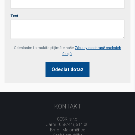
Text
Your website *
Odesláním formuláře přijímáte naše
Zásady o ochraně osobních
údajů
.
Odeslat dotaz
KONTAKT
CESK, s.r.o.
Jarní 1058/44i, 614 00
Brno - Maloměřice