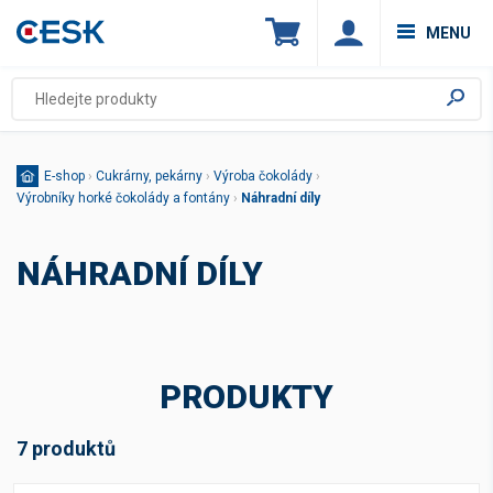
MENU
E-shop
›
Cukrárny, pekárny
›
Výroba čokolády
›
Výrobníky horké čokolády a fontány
›
Náhradní díly
NÁHRADNÍ DÍLY
PRODUKTY
7 produktů