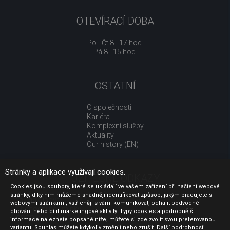
OTEVÍRACÍ DOBA
Po - Čt 8 - 17 hod.
Pá 8 - 15 hod.
OSTATNÍ
O společnosti
Kariéra
Komplexní služby
Aktuality
Our history (EN)
Stránky a aplikace využívají cookies.
UŽITEČNÉ ODKAZY
Cookies jsou soubory, které se ukládají ve vašem zařízení při načtení webové
stránky, díky nim můžeme snadněji identifikovat způsob, jakým pracujete s
Jak nakupovat
webovými stránkami, vstřícněji s vámi komunikovat, odhalit podvodné
Obchodní podmínky
chování nebo cílit marketingové aktivity. Typy cookies a podrobnější
GDPR - ochrana osobních údajů
informace naleznete popsané níže, můžete si zde zvolit svou preferovanou
Profil zadavatele
variantu. Souhlas můžete kdykoliv změnit nebo zrušit. Další podrobnosti