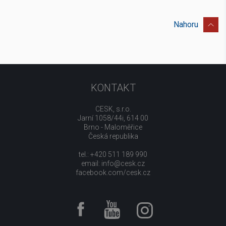
Nahoru
KONTAKT
CESK, s.r.o.
Jarní 1058/44i, 614 00
Brno - Maloměřice
Česká republika
tel.: +420 511 189 990
email:
info@cesk.cz
facebook.com/cesk.cz