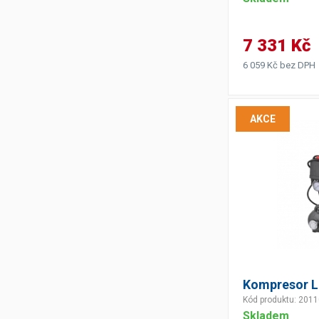
Výčepní stoly a desky
7 331 Kč
6 059 Kč bez DPH
AKCE
Kompresor 
Kód produktu: 201
Skladem