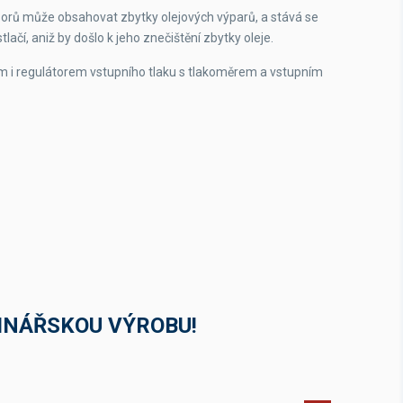
orů může obsahovat zbytky olejových výparů, a stává se
tlačí, aniž by došlo k jeho znečištění zbytky oleje.
m i regulátorem vstupního tlaku s tlakoměrem a vstupním
INÁŘSKOU VÝROBU!