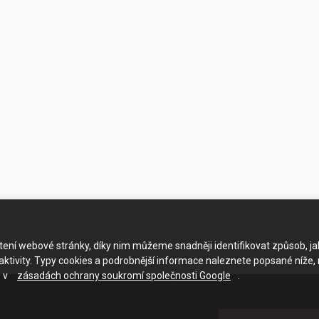
ačtení webové stránky, díky nim můžeme snadněji identifikovat způsob, j
ktivity. Typy cookies a podrobnější informace naleznete popsané níže,
e v
zásadách ochrany soukromí společnosti Google
.