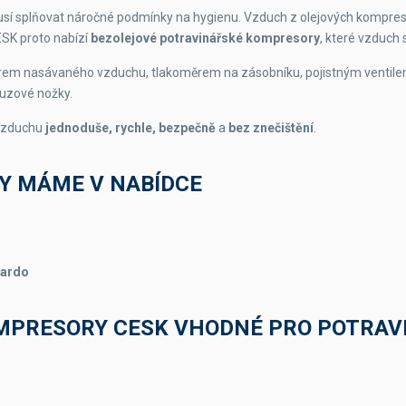
usí splňovat náročné podmínky na hygienu. Vzduch z olejových kompres
ESK proto nabízí
bezolejové potravinářské kompresory
, které vzduch s
trem nasávaného vzduchu, tlakoměrem na zásobníku, pojistným ventile
luzové nožky.
vzduchu
jednoduše, rychle, bezpečně
a
bez znečištění
.
Y MÁME V NABÍDCE
nardo
MPRESORY CESK VHODNÉ PRO POTRAV