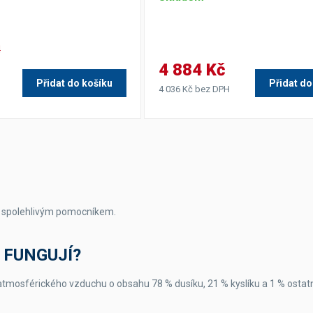
H
4 884 Kč
Přidat do košíku
Přidat do
4 036 Kč bez DPH
m spolehlivým pomocníkem.
 FUNGUJÍ?
mosférického vzduchu o obsahu 78 % dusíku, 21 % kyslíku a 1 % ostatn