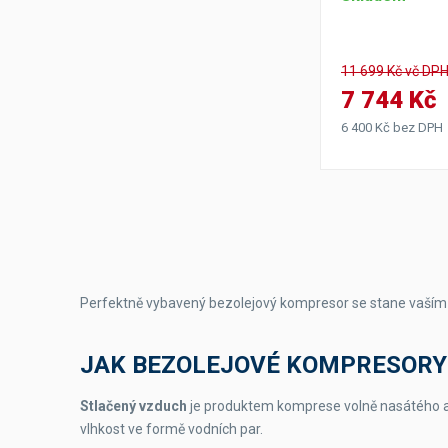
11 699 Kč vč DP
7 744 Kč
6 400 Kč bez DPH
Perfektně vybavený bezolejový kompresor se stane vaší
JAK BEZOLEJOVÉ KOMPRESORY
Stlačený vzduch
je produktem komprese volně nasátého at
vlhkost ve formě vodních par.