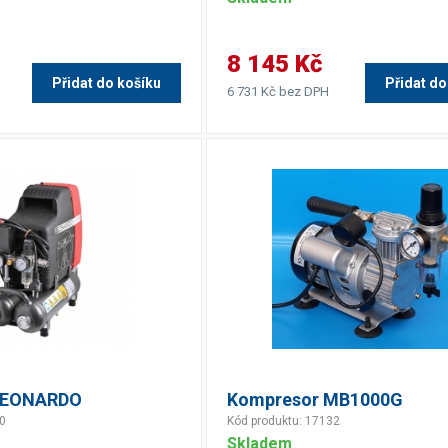
8 145 Kč
Přidat do košíku
Přidat do
6 731 Kč bez DPH
LEONARDO
Kompresor MB1000G
10
Kód produktu: 17132
Skladem