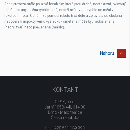
Řada provozů stále používá bombičky, které jsou drahé, neefektivní, ovlivňují
chuť smetany a pěna rychle padá, nedrží svůj tvar a rychle se mění v
tekutou hmotu. Šlehání za pomoci robotu trvá déle a zpravidla se obsluha
nedobere k uspokojivému výsledku - smetana může být nedošlehaná
(nedrží tvar) nebo přešlehaná (máslo).
Nahoru
KONTAKT
CESK, s.r.o.
Jarní 1058/44i, 614 00
Brno - Maloměřice
Česká republika
tel.: +420 511 189 990