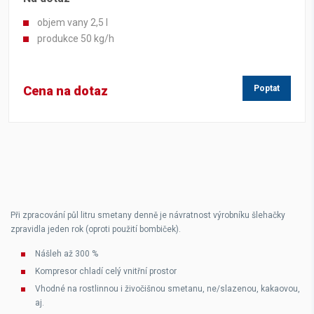
objem vany 2,5 l
produkce 50 kg/h
Cena na dotaz
Poptat
Při zpracování půl litru smetany denně je návratnost výrobníku šlehačky
zpravidla jeden rok (oproti použití bombiček).
Nášleh až 300 %
Kompresor chladí celý vnitřní prostor
Vhodné na rostlinnou i živočišnou smetanu, ne/slazenou, kakaovou,
aj.