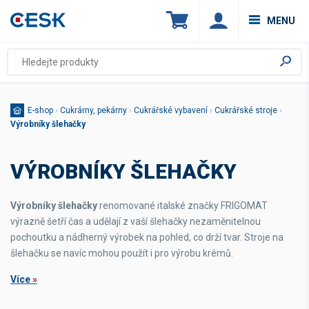
MENU
E-shop
›
Cukrárny, pekárny
›
Cukrářské vybavení
›
Cukrářské stroje
›
Výrobníky šlehačky
VÝROBNÍKY ŠLEHAČKY
Výrobníky šlehačky
renomované italské značky FRIGOMAT
výrazně šetří čas a udělají z vaší šlehačky nezaměnitelnou
pochoutku a nádherný výrobek na pohled, co drží tvar. Stroje na
šlehačku se navíc mohou použít i pro výrobu krémů.
Více
»