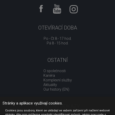
OTEVÍRACÍ DOBA
Po - Čt 8 - 17 hod.
Pá 8 - 15 hod.
OSTATNÍ
O společnosti
Kariéra
Komplexní služby
Aktuality
Our history (EN)
Stránky a aplikace využívají cookies.
UŽITEČNÉ ODKAZY
Cookies jsou soubory, které se ukládají ve vašem zařízení při načtení webové
stránky, díky nim můžeme snadněji identifikovat způsob, jakým pracujete s