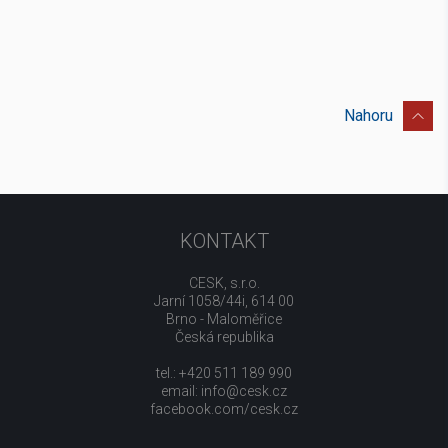
Nahoru
KONTAKT
CESK, s.r.o.
Jarní 1058/44i, 614 00
Brno - Maloměřice
Česká republika
tel.: +420 511 189 990
email:
info@cesk.cz
facebook.com/cesk.cz