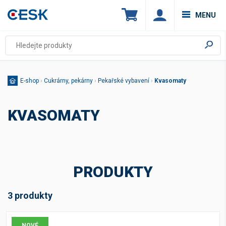
MENU
E-shop
›
Cukrárny, pekárny
›
Pekařské vybavení
›
Kvasomaty
KVASOMATY
PRODUKTY
3 produkty
NOVÉ