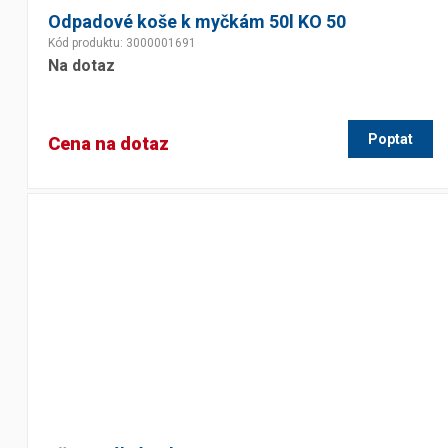
Odpadové koše k myčkám 50l KO 50
Výčepní stoly a desky
Kód produktu: 3000001691
Na dotaz
Poptat
Cena na dotaz