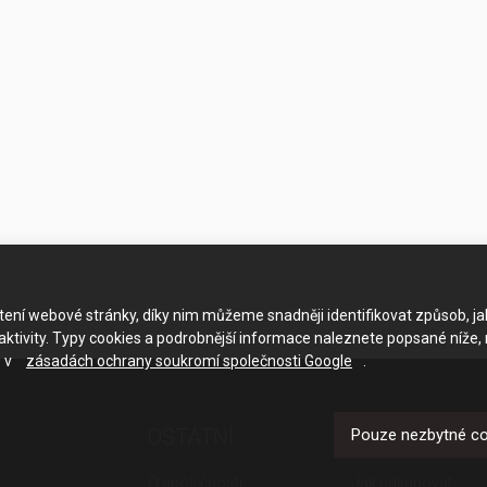
ačtení webové stránky, díky nim můžeme snadněji identifikovat způsob, j
ktivity. Typy cookies a podrobnější informace naleznete popsané níže,
e v
zásadách ochrany soukromí společnosti Google
.
OSTATNÍ
UŽITEČNÉ O
Pouze nezbytné c
O společnosti
Jak nakupovat