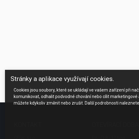
Stránky a aplikace využívají cookies.
Cookies jsou soubory, které se ukládají ve vašem zařízení při n
komunikovat, odhalit podvodné chování nebo cílit marketingové a
můžete kdykoliv změnit nebo zrušit. Další podrobnosti naleznet
KONTAKT
OTEVÍRACÍ DOBA
CESK, s.r.o.
Po - Čt 8 - 17 hod.