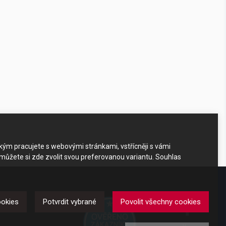
akým pracujete s webovými stránkami, vstřícněji s vámi
 můžete si zde zvolit svou preferovanou variantu. Souhlas
DKAZY
ookies
Potvrdit vybrané
Povolit všechny cookies