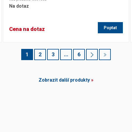
Na dotaz
Poptat
Cena na dotaz
1
2
3
...
6
Zobrazit další produkty
»