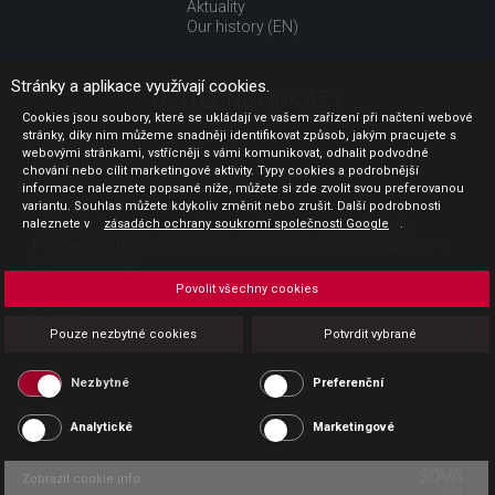
Aktuality
Our history (EN)
Stránky a aplikace využívají cookies.
UŽITEČNÉ ODKAZY
Cookies jsou soubory, které se ukládají ve vašem zařízení při načtení webové
stránky, díky nim můžeme snadněji identifikovat způsob, jakým pracujete s
Jak nakupovat
webovými stránkami, vstřícněji s vámi komunikovat, odhalit podvodné
Obchodní podmínky
chování nebo cílit marketingové aktivity. Typy cookies a podrobnější
GDPR - ochrana osobních údajů
informace naleznete popsané níže, můžete si zde zvolit svou preferovanou
Profil zadavatele
variantu. Souhlas můžete kdykoliv změnit nebo zrušit. Další podrobnosti
naleznete v
Sdělení před uzavřením kupní smlouvy pro spotřebitele
zásadách ochrany soukromí společnosti Google
.
Poučení o odstoupení od smlouvy pro spotřebitele dle nař. vl.
č. 363/2013 Sb.
Doprava
Povolit všechny cookies
Platba
Vrácení zboží
Pouze nezbytné cookies
Potvrdit vybrané
Povinná publicita
Nezbytné
Preferenční
Analytické
Marketingové
Zobrazit cookie info
Copyright CESK 2026 |
Mapa webu