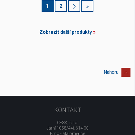
1
2
Zobrazit další produkty
»
Nahoru
KONTAKT
CESK, s.r.o.
Jarní 1058/44i, 614 00
Brno - Maloměřice