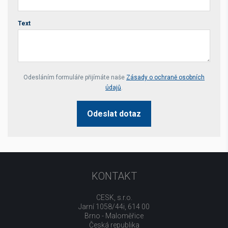
Text
Your website *
Odesláním formuláře přijímáte naše
Zásady o ochraně osobních
údajů
.
Odeslat dotaz
KONTAKT
CESK, s.r.o.
Jarní 1058/44i, 614 00
Brno - Maloměřice
Česká republika