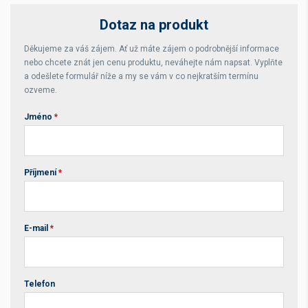
Dotaz na produkt
Děkujeme za váš zájem. Ať už máte zájem o podrobnější informace
nebo chcete znát jen cenu produktu, neváhejte nám napsat. Vyplňte
a odešlete formulář níže a my se vám v co nejkratším termínu
ozveme.
Jméno
*
Příjmení
*
E-mail
*
Telefon