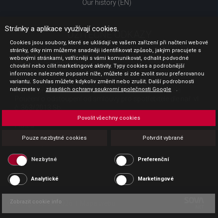
Our history (EN)
Stránky a aplikace využívají cookies.
UŽITEČNÉ ODKAZY
Cookies jsou soubory, které se ukládají ve vašem zařízení při načtení webové
stránky, díky nim můžeme snadněji identifikovat způsob, jakým pracujete s
Jak nakupovat
webovými stránkami, vstřícněji s vámi komunikovat, odhalit podvodné
Obchodní podmínky
chování nebo cílit marketingové aktivity. Typy cookies a podrobnější
GDPR - ochrana osobních údajů
informace naleznete popsané níže, můžete si zde zvolit svou preferovanou
Profil zadavatele
variantu. Souhlas můžete kdykoliv změnit nebo zrušit. Další podrobnosti
naleznete v
Sdělení před uzavřením kupní smlouvy pro spotřebitele
zásadách ochrany soukromí společnosti Google
.
Poučení o odstoupení od smlouvy pro spotřebitele dle nař. vl.
č. 363/2013 Sb.
Doprava
Povolit všechny cookies
Platba
Vrácení zboží
Pouze nezbytné cookies
Potvrdit vybrané
Povinná publicita
Nezbytné
Preferenční
Analytické
Marketingové
Zobrazit cookie info
Copyright CESK 2026 |
Mapa webu